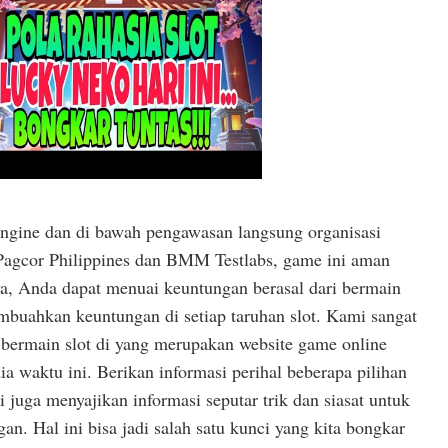
Engine dan di bawah pengawasan langsung organisasi
 Pagcor Philippines dan BMM Testlabs, game ini aman
a, Anda dapat menuai keuntungan berasal dari bermain
buahkan keuntungan di setiap taruhan slot. Kami sangat
bermain slot di yang merupakan website game online
ia waktu ini. Berikan informasi perihal beberapa pilihan
i juga menyajikan informasi seputar trik dan siasat untuk
. Hal ini bisa jadi salah satu kunci yang kita bongkar