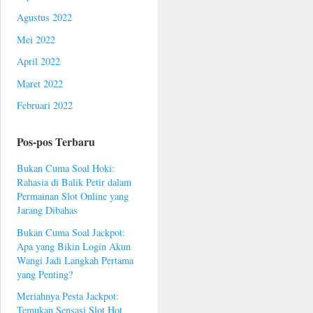
Agustus 2022
Mei 2022
April 2022
Maret 2022
Februari 2022
Pos-pos Terbaru
Bukan Cuma Soal Hoki:
Rahasia di Balik Petir dalam
Permainan Slot Online yang
Jarang Dibahas
Bukan Cuma Soal Jackpot:
Apa yang Bikin Login Akun
Wangi Jadi Langkah Pertama
yang Penting?
Meriahnya Pesta Jackpot:
Temukan Sensasi Slot Hot