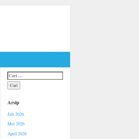
Arsip
Juli 2026
Mei 2026
April 2026