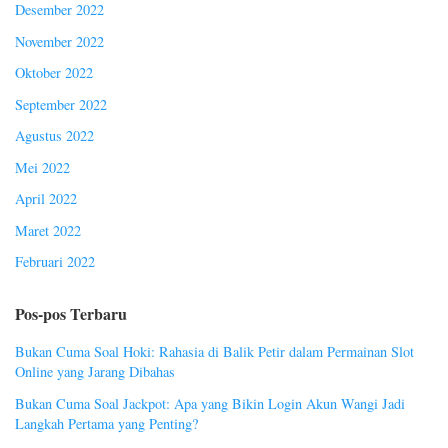
Desember 2022
November 2022
Oktober 2022
September 2022
Agustus 2022
Mei 2022
April 2022
Maret 2022
Februari 2022
Pos-pos Terbaru
Bukan Cuma Soal Hoki: Rahasia di Balik Petir dalam Permainan Slot
Online yang Jarang Dibahas
Bukan Cuma Soal Jackpot: Apa yang Bikin Login Akun Wangi Jadi
Langkah Pertama yang Penting?