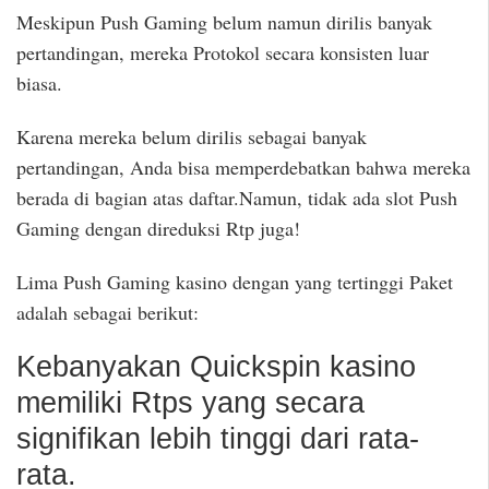
Meskipun Push Gaming belum namun dirilis banyak
pertandingan, mereka Protokol secara konsisten luar
biasa.
Karena mereka belum dirilis sebagai banyak
pertandingan, Anda bisa memperdebatkan bahwa mereka
berada di bagian atas daftar.Namun, tidak ada slot Push
Gaming dengan direduksi Rtp juga!
Lima Push Gaming kasino dengan yang tertinggi Paket
adalah sebagai berikut:
Kebanyakan Quickspin kasino
memiliki Rtps yang secara
signifikan lebih tinggi dari rata-
rata.