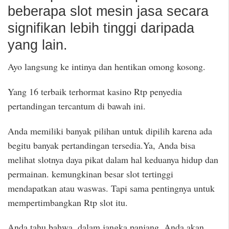
beberapa slot mesin jasa secara
signifikan lebih tinggi daripada
yang lain.
Ayo langsung ke intinya dan hentikan omong kosong.
Yang 16 terbaik terhormat kasino Rtp penyedia
pertandingan tercantum di bawah ini.
Anda memiliki banyak pilihan untuk dipilih karena ada
begitu banyak pertandingan tersedia.Ya, Anda bisa
melihat slotnya daya pikat dalam hal keduanya hidup dan
permainan. kemungkinan besar slot tertinggi
mendapatkan atau waswas. Tapi sama pentingnya untuk
mempertimbangkan Rtp slot itu.
Anda tahu bahwa, dalam jangka panjang, Anda akan