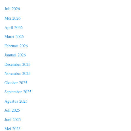
Juli 2026
Mei 2026
April 2026
Maret 2026
Februari 2026
Januari 2026
Desember 2025
November 2025
Oktober 2025
September 2025
Agustus 2025
Juli 2025
Juni 2025
Mei 2025