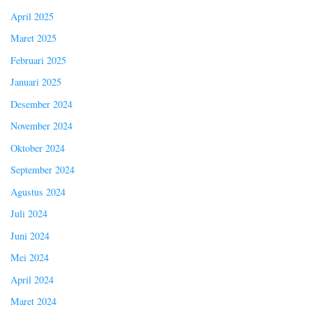
April 2025
Maret 2025
Februari 2025
Januari 2025
Desember 2024
November 2024
Oktober 2024
September 2024
Agustus 2024
Juli 2024
Juni 2024
Mei 2024
April 2024
Maret 2024