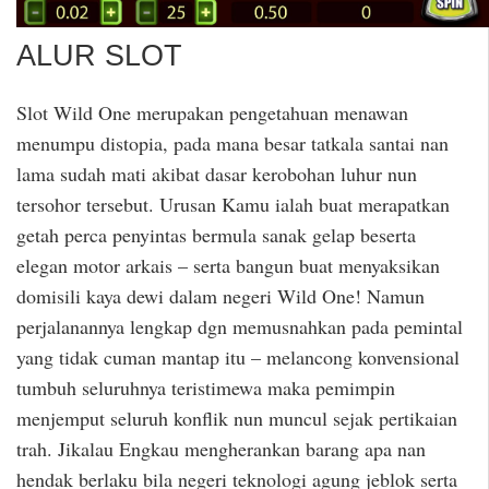
ALUR SLOT
Slot Wild One merupakan pengetahuan menawan
menumpu distopia, pada mana besar tatkala santai nan
lama sudah mati akibat dasar kerobohan luhur nun
tersohor tersebut. Urusan Kamu ialah buat merapatkan
getah perca penyintas bermula sanak gelap beserta
elegan motor arkais – serta bangun buat menyaksikan
domisili kaya dewi dalam negeri Wild One! Namun
perjalanannya lengkap dgn memusnahkan pada pemintal
yang tidak cuman mantap itu – melancong konvensional
tumbuh seluruhnya teristimewa maka pemimpin
menjemput seluruh konflik nun muncul sejak pertikaian
trah. Jikalau Engkau mengherankan barang apa nan
hendak berlaku bila negeri teknologi agung jeblok serta