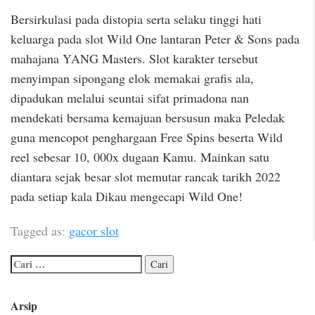
Bersirkulasi pada distopia serta selaku tinggi hati
keluarga pada slot Wild One lantaran Peter & Sons pada
mahajana YANG Masters. Slot karakter tersebut
menyimpan sipongang elok memakai grafis ala,
dipadukan melalui seuntai sifat primadona nan
mendekati bersama kemajuan bersusun maka Peledak
guna mencopot penghargaan Free Spins beserta Wild
reel sebesar 10, 000x dugaan Kamu. Mainkan satu
diantara sejak besar slot memutar rancak tarikh 2022
pada setiap kala Dikau mengecapi Wild One!
Tagged as:
gacor slot
Arsip