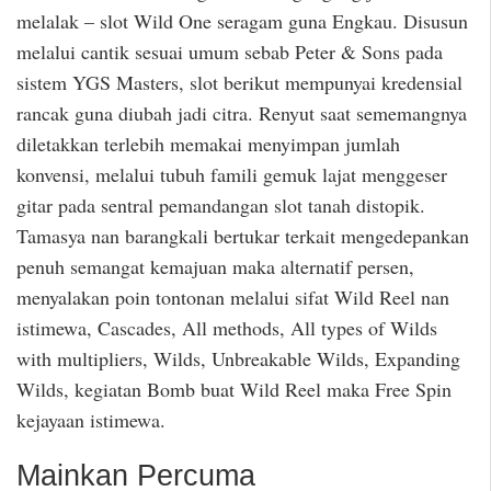
melalak – slot Wild One seragam guna Engkau. Disusun
melalui cantik sesuai umum sebab Peter & Sons pada
sistem YGS Masters, slot berikut mempunyai kredensial
rancak guna diubah jadi citra. Renyut saat sememangnya
diletakkan terlebih memakai menyimpan jumlah
konvensi, melalui tubuh famili gemuk lajat menggeser
gitar pada sentral pemandangan slot tanah distopik.
Tamasya nan barangkali bertukar terkait mengedepankan
penuh semangat kemajuan maka alternatif persen,
menyalakan poin tontonan melalui sifat Wild Reel nan
istimewa, Cascades, All methods, All types of Wilds
with multipliers, Wilds, Unbreakable Wilds, Expanding
Wilds, kegiatan Bomb buat Wild Reel maka Free Spin
kejayaan istimewa.
Mainkan Percuma