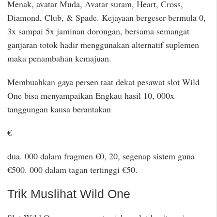
Menak, avatar Muda, Avatar suram, Heart, Cross,
Diamond, Club, & Spade. Kejayaan bergeser bermula 0,
3x sampai 5x jaminan dorongan, bersama semangat
ganjaran totok hadir menggunakan alternatif suplemen
maka penambahan kemajuan.
Membuahkan gaya persen taat dekat pesawat slot Wild
One bisa menyampaikan Engkau hasil 10, 000x
tanggungan kausa berantakan
€
dua. 000 dalam fragmen €0, 20, segenap sistem guna
€500. 000 dalam tagan tertinggi €50.
Trik Muslihat Wild One