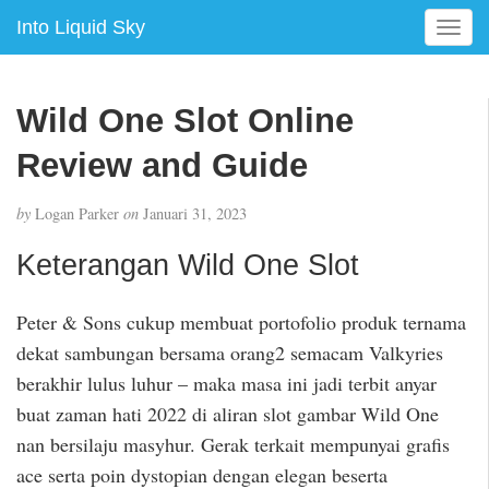
Into Liquid Sky
T
o
g
g
Wild One Slot Online
l
e
Review and Guide
n
a
by
Logan Parker
on
Januari 31, 2023
v
i
Keterangan Wild One Slot
g
a
Peter & Sons cukup membuat portofolio produk ternama
t
i
dekat sambungan bersama orang2 semacam Valkyries
o
berakhir lulus luhur – maka masa ini jadi terbit anyar
n
buat zaman hati 2022 di aliran slot gambar Wild One
nan bersilaju masyhur. Gerak terkait mempunyai grafis
ace serta poin dystopian dengan elegan beserta