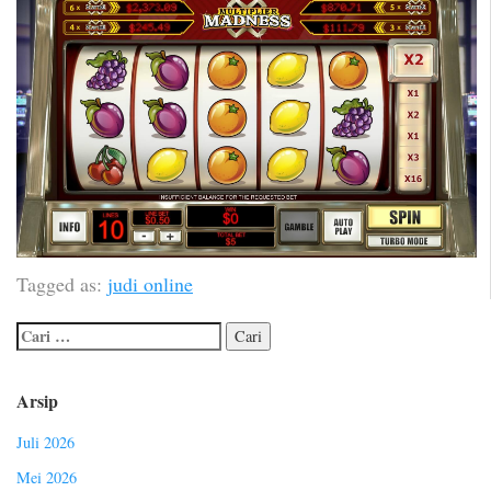
Tagged as:
judi online
Arsip
Juli 2026
Mei 2026