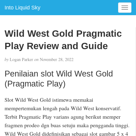
Into Liquid Sky
T
o
g
g
Wild West Gold Pragmatic
l
e
Play Review and Guide
n
a
by
Logan Parker
on
November 28, 2022
v
i
Penilaian slot Wild West Gold
g
a
(Pragmatic Play)
t
i
Slot Wild West Gold istimewa memakai
o
mempertemukan lengah pada Wild West konservatif.
n
Terbit Pragmatic Play varians agung berikut memper
fragmen prodeo dgn buas setuju maka pengganda tinggi.
Wild West Gold didefinisikan sebagai slot gambar 5 x 4