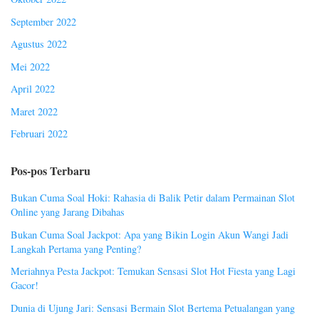
September 2022
Agustus 2022
Mei 2022
April 2022
Maret 2022
Februari 2022
Pos-pos Terbaru
Bukan Cuma Soal Hoki: Rahasia di Balik Petir dalam Permainan Slot
Online yang Jarang Dibahas
Bukan Cuma Soal Jackpot: Apa yang Bikin Login Akun Wangi Jadi
Langkah Pertama yang Penting?
Meriahnya Pesta Jackpot: Temukan Sensasi Slot Hot Fiesta yang Lagi
Gacor!
Dunia di Ujung Jari: Sensasi Bermain Slot Bertema Petualangan yang