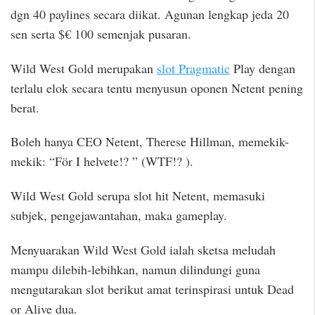
dgn 40 paylines secara diikat. Agunan lengkap jeda 20
sen serta $€ 100 semenjak pusaran.
Wild West Gold merupakan
slot Pragmatic
Play dengan
terlalu elok secara tentu menyusun oponen Netent pening
berat.
Boleh hanya CEO Netent, Therese Hillman, memekik-
mekik: “För I helvete!? ” (WTF!? ).
Wild West Gold serupa slot hit Netent, memasuki
subjek, pengejawantahan, maka gameplay.
Menyuarakan Wild West Gold ialah sketsa meludah
mampu dilebih-lebihkan, namun dilindungi guna
mengutarakan slot berikut amat terinspirasi untuk Dead
or Alive dua.