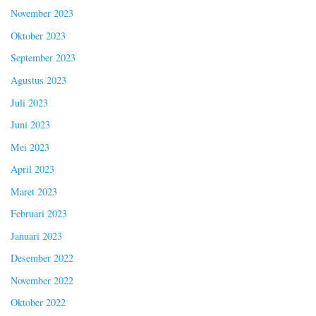
November 2023
Oktober 2023
September 2023
Agustus 2023
Juli 2023
Juni 2023
Mei 2023
April 2023
Maret 2023
Februari 2023
Januari 2023
Desember 2022
November 2022
Oktober 2022