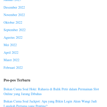
Desember 2022
November 2022
Oktober 2022
September 2022
Agustus 2022
Mei 2022
April 2022
Maret 2022
Februari 2022
Pos-pos Terbaru
Bukan Cuma Soal Hoki: Rahasia di Balik Petir dalam Permainan Slot
Online yang Jarang Dibahas
Bukan Cuma Soal Jackpot: Apa yang Bikin Login Akun Wangi Jadi
Langkah Pertama yang Penting?