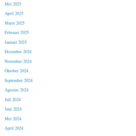
Mei 2025
April 2025
Maret 2025
Februari 2025
Januari 2025
Desember 2024
November 2024
Oktober 2024
September 2024
Agustus 2024
Juli 2024
Juni 2024
Mei 2024
April 2024