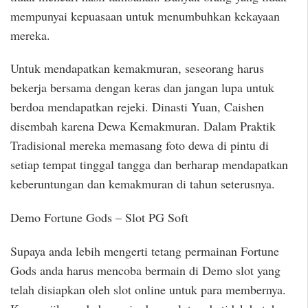
mempunyai kepuasaan untuk menumbuhkan kekayaan
mereka.
Untuk mendapatkan kemakmuran, seseorang harus
bekerja bersama dengan keras dan jangan lupa untuk
berdoa mendapatkan rejeki. Dinasti Yuan, Caishen
disembah karena Dewa Kemakmuran. Dalam Praktik
Tradisional mereka memasang foto dewa di pintu di
setiap tempat tinggal tangga dan berharap mendapatkan
keberuntungan dan kemakmuran di tahun seterusnya.
Demo Fortune Gods – Slot PG Soft
Supaya anda lebih mengerti tetang permainan Fortune
Gods anda harus mencoba bermain di Demo slot yang
telah disiapkan oleh slot online untuk para membernya.