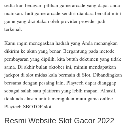
sedia kan beragam pilihan game arcade yang dapat anda
mainkan. Judi game arcade sendiri diantara bersifat mini
game yang diciptakan oleh provider provider judi
terkenal.
Kami ingin menegaskan hadiah yang Anda menangkan
dikirim ke akun yang benar. Bergantung pada metode
pembayaran yang dipilih, kita butuh dokumen yang tidak
sama. Di akhir bulan oktober ini, mimin mendapatkan
jackpot di slot midas kala bermain di Slot. Dibandingkan
bersama dengan pesaing lain, Playtech dapat dianggap
sebagai salah satu platform yang lebih mapan. Alhasil,
tidak ada alasan untuk meragukan mutu game online
Playtech SBOTOP slot.
Resmi Website Slot Gacor 2022