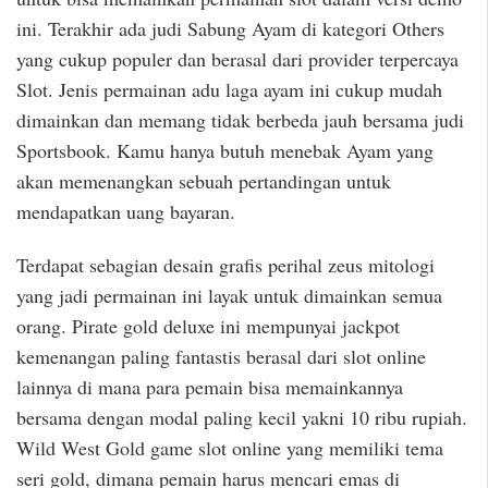
ini. Terakhir ada judi Sabung Ayam di kategori Others
yang cukup populer dan berasal dari provider terpercaya
Slot. Jenis permainan adu laga ayam ini cukup mudah
dimainkan dan memang tidak berbeda jauh bersama judi
Sportsbook. Kamu hanya butuh menebak Ayam yang
akan memenangkan sebuah pertandingan untuk
mendapatkan uang bayaran.
Terdapat sebagian desain grafis perihal zeus mitologi
yang jadi permainan ini layak untuk dimainkan semua
orang. Pirate gold deluxe ini mempunyai jackpot
kemenangan paling fantastis berasal dari slot online
lainnya di mana para pemain bisa memainkannya
bersama dengan modal paling kecil yakni 10 ribu rupiah.
Wild West Gold game slot online yang memiliki tema
seri gold, dimana pemain harus mencari emas di