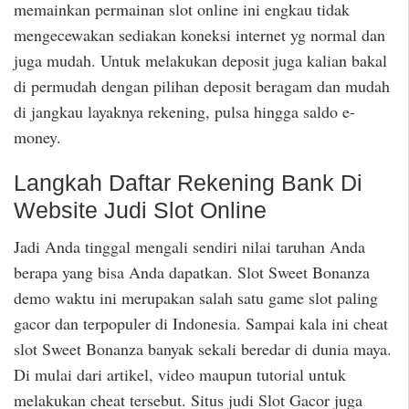
memainkan permainan slot online ini engkau tidak
mengecewakan sediakan koneksi internet yg normal dan
juga mudah. Untuk melakukan deposit juga kalian bakal
di permudah dengan pilihan deposit beragam dan mudah
di jangkau layaknya rekening, pulsa hingga saldo e-
money.
Langkah Daftar Rekening Bank Di
Website Judi Slot Online
Jadi Anda tinggal mengali sendiri nilai taruhan Anda
berapa yang bisa Anda dapatkan. Slot Sweet Bonanza
demo waktu ini merupakan salah satu game slot paling
gacor dan terpopuler di Indonesia. Sampai kala ini cheat
slot Sweet Bonanza banyak sekali beredar di dunia maya.
Di mulai dari artikel, video maupun tutorial untuk
melakukan cheat tersebut. Situs judi Slot Gacor juga