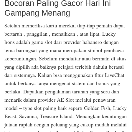
Bocoran Paling Gacor Hari Ini
Gampang Menang
Setelah memeriksa kartu mereka, tiap-tiap pemain dapat
bertaruh , panggilan , menaikkan , atau lipat. Lucky
lions adalah game slot dari provider habanero dengan
tema barongsai yang mana merupakan simbol pembawa
keberuntungan. Sebelum mendaftar atau bermain di situs
yang dipilih ada baiknya pelajari terlebih dahulu berasal
dari sistemnya. Kalian bisa menggunakan fitur LiveChat
untuk bertanya-tanya mengenai sistem dan bonus yang
berlaku. Dapatkan pengalaman taruhan yang seru dan
menarik dalam provider AE Slot melalui penawaran
model – type slot paling baik seperti Golden Fish, Lucky
Beast, Savanna, Treasure Island. Menangkan keuntungan
jutaan rupiah dengan peluang yang cukup mudah melalui