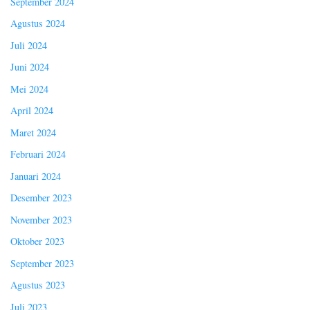
September 2024
Agustus 2024
Juli 2024
Juni 2024
Mei 2024
April 2024
Maret 2024
Februari 2024
Januari 2024
Desember 2023
November 2023
Oktober 2023
September 2023
Agustus 2023
Juli 2023