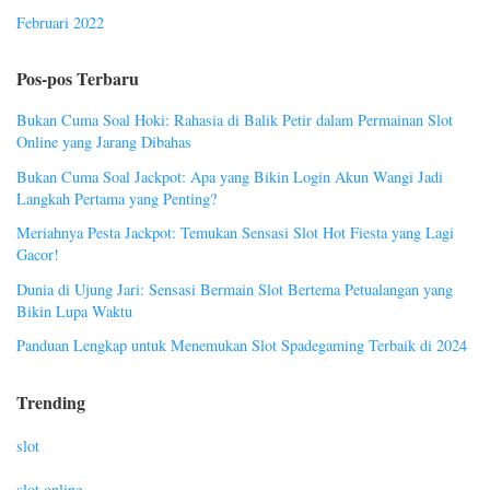
Februari 2022
Pos-pos Terbaru
Bukan Cuma Soal Hoki: Rahasia di Balik Petir dalam Permainan Slot
Online yang Jarang Dibahas
Bukan Cuma Soal Jackpot: Apa yang Bikin Login Akun Wangi Jadi
Langkah Pertama yang Penting?
Meriahnya Pesta Jackpot: Temukan Sensasi Slot Hot Fiesta yang Lagi
Gacor!
Dunia di Ujung Jari: Sensasi Bermain Slot Bertema Petualangan yang
Bikin Lupa Waktu
Panduan Lengkap untuk Menemukan Slot Spadegaming Terbaik di 2024
Trending
slot
slot online