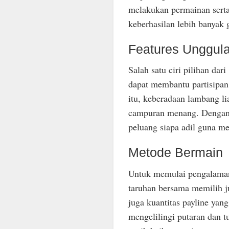
melakukan permainan sert
keberhasilan lebih banyak g
Features Unggul
Salah satu ciri pilihan da
dapat membantu partisipa
itu, keberadaan lambang l
campuran menang. Dengan 
peluang siapa adil guna me
Metode Bermain
Untuk memulai pengalaman
taruhan bersama memilih ju
juga kuantitas payline yan
mengelilingi putaran dan 