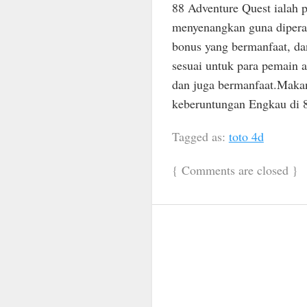
88 Adventure Quest ialah 
menyenangkan guna dipera
bonus yang bermanfaat, da
sesuai untuk para pemain 
dan juga bermanfaat.Maka
keberuntungan Engkau di 
Tagged as:
toto 4d
{
Comments are closed
}