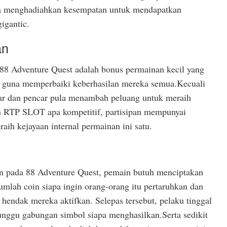
a menghadiahkan kesempatan untuk mendapatkan
igantic.
an
ri 88 Adventure Quest adalah bonus permainan kecil yang
n guna memperbaiki keberhasilan mereka semua.Kecuali
iar dan pencar pula menambah peluang untuk meraih
RTP SLOT apa kompetitif, partisipan mempunyai
raih kejayaan internal permainan ini satu.
 pada 88 Adventure Quest, pemain butuh menciptakan
mlah coin siapa ingin orang-orang itu pertaruhkan dan
g hendak mereka aktifkan. Selepas tersebut, pelaku tinggal
tunggu gabungan simbol siapa menghasilkan.Serta sedikit