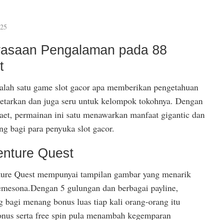
025
asaan Pengalaman pada 88
t
salah satu game slot gacor apa memberikan pengetahuan
etarkan dan juga seru untuk kelompok tokohnya. Dengan
aet, permainan ini satu menawarkan manfaat gigantic dan
ng bagi para penyuka slot gacor.
enture Quest
ture Quest mempunyai tampilan gambar yang menarik
emesona.Dengan 5 gulungan dan berbagai payline,
g bagi menang bonus luas tiap kali orang-orang itu
bonus serta free spin pula menambah kegemparan