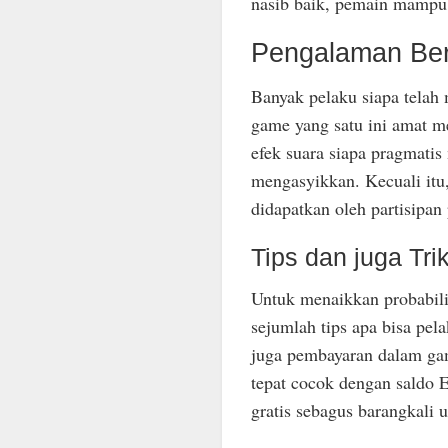
nasib baik, pemain mampu
Pengalaman Be
Banyak pelaku siapa telah
game yang satu ini amat m
efek suara siapa pragmati
mengasyikkan. Kecuali itu
didapatkan oleh partisipa
Tips dan juga Tri
Untuk menaikkan probabili
sejumlah tips apa bisa pel
juga pembayaran dalam gam
tepat cocok dengan saldo 
gratis sebagus barangkali 