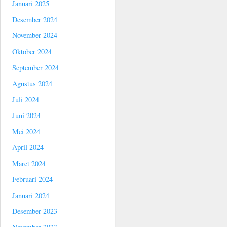
Januari 2025
Desember 2024
November 2024
Oktober 2024
September 2024
Agustus 2024
Juli 2024
Juni 2024
Mei 2024
April 2024
Maret 2024
Februari 2024
Januari 2024
Desember 2023