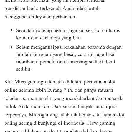
transferan bank, terkecuali Anda tidak butuh
menggunakan layanan perbankan.
Seandainya tetap belum juga sukses, kamu harus
keluar dan cari meja yang lain.
Selain mengantisipasi kekalahan bersama dengan
jumlah kerugian yang besar, cara ini juga bisa
membantu pemain untuk menang sedikit demi
sedikit.
Slot Microgaming udah ada didalam permainan slot
online selama lebih kurang 7 th. dan punya ratusan
teladan permainan slot yang mendebarkan dan menarik
untuk Anda mainkan. Dari sekian banyak laman judi
terpercaya, Microgaming ialah tak benar satu laman slot
paling sering dikunjungi di Indonesia. Flow gaming
sanggup dibilang product terupdate didalam bisnis