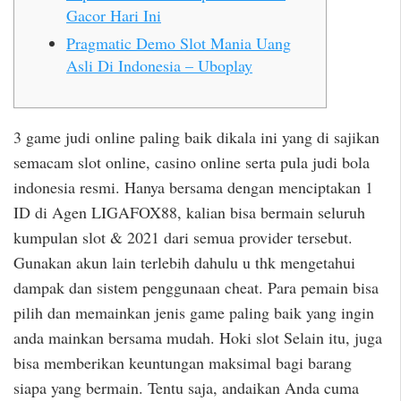
Gacor Hari Ini
Pragmatic Demo Slot Mania Uang
Asli Di Indonesia – Uboplay
3 game judi online paling baik dikala ini yang di sajikan
semacam slot online, casino online serta pula judi bola
indonesia resmi. Hanya bersama dengan menciptakan 1
ID di Agen LIGAFOX88, kalian bisa bermain seluruh
kumpulan slot & 2021 dari semua provider tersebut.
Gunakan akun lain terlebih dahulu u thk mengetahui
dampak dan sistem penggunaan cheat. Para pemain bisa
pilih dan memainkan jenis game paling baik yang ingin
anda mainkan bersama mudah. Hoki slot Selain itu, juga
bisa memberikan keuntungan maksimal bagi barang
siapa yang bermain. Tentu saja, andaikan Anda cuma