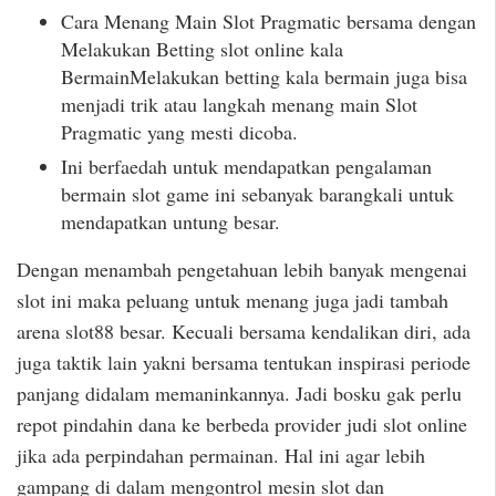
Cara Menang Main Slot Pragmatic bersama dengan
Melakukan Betting slot online kala
BermainMelakukan betting kala bermain juga bisa
menjadi trik atau langkah menang main Slot
Pragmatic yang mesti dicoba.
Ini berfaedah untuk mendapatkan pengalaman
bermain slot game ini sebanyak barangkali untuk
mendapatkan untung besar.
Dengan menambah pengetahuan lebih banyak mengenai
slot ini maka peluang untuk menang juga jadi tambah
arena slot88 besar. Kecuali bersama kendalikan diri, ada
juga taktik lain yakni bersama tentukan inspirasi periode
panjang didalam memaninkannya. Jadi bosku gak perlu
repot pindahin dana ke berbeda provider judi slot online
jika ada perpindahan permainan. Hal ini agar lebih
gampang di dalam mengontrol mesin slot dan