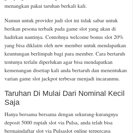
menangkan pakai taruhan berkali kali.
Namun untuk provider judi slot ini tidak sabar untuk
berikan pesona terbaik pada game slot yang akan di
hadirkan nantinya. Contohnya welcome bonus slot 20%
yang bisa diklaim oleh new member untuk mendapatkan
keuntungan berlimpah bagi para member. Cara bertaruh
tentunya terlalu diperlukan agar bisa mendapatkan
kemenangan disetiap kali anda bertaruh dan menentukan
varian game slot jackpot terbesar menjadi incaranmu.
Taruhan Di Mulai Dari Nominal Kecil
Saja
Hanya bersama bersama dengan sekurang-kurangnya
deposit 5000 rupiah slot via Pulsa, anda telah bisa
bermaindaftar slot via Pulsaslot online terpercaya