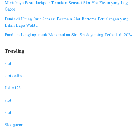
Meriahnya Pesta Jackpot: Temukan Sensasi Slot Hot Fiesta yang Lagi
Gacor!
Dunia di Ujung Jari: Sensasi Bermain Slot Bertema Petualangan yang
Bikin Lupa Waktu
Panduan Lengkap untuk Menemukan Slot Spadegaming Terbaik di 2024
Trending
slot
slot online
Joker123
slot
slot
Slot gacor