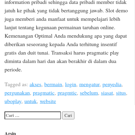
information pribadi sehingga data pribadi member tidak
jatuh ke pihak yang tidak bertanggung jawab. Slot demo
juga memberi anda manfaat untuk mempelajari lebih
lanjut tentang kegunaan permainan taruhan online.
Kemenangan Optimal Anda mendukung apa yang dapat
diberikan seseorang kepada Anda terhitung insentif
gratis dan duit tunai. Transaksi harus pragmatic play
diminta dalam hari dan akan berakhir di dalam dua
periode.
Tagged as:
akses
,
bermain
,
login
,
mengatur
,
penyedia
,
pergunakan
,
pragmatic
,
pragmtic
,
sebelum
,
siasat
,
situs
,
uboplay
,
untuk
,
website
Arsip