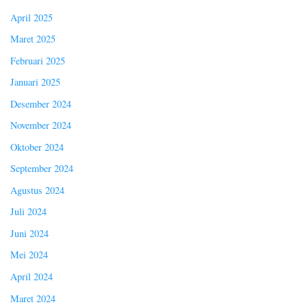
April 2025
Maret 2025
Februari 2025
Januari 2025
Desember 2024
November 2024
Oktober 2024
September 2024
Agustus 2024
Juli 2024
Juni 2024
Mei 2024
April 2024
Maret 2024