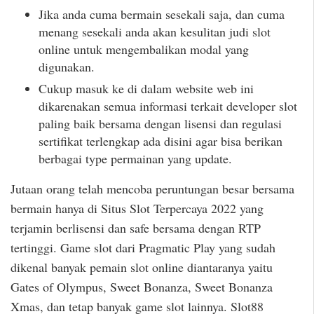
Jika anda cuma bermain sesekali saja, dan cuma
menang sesekali anda akan kesulitan judi slot
online untuk mengembalikan modal yang
digunakan.
Cukup masuk ke di dalam website web ini
dikarenakan semua informasi terkait developer slot
paling baik bersama dengan lisensi dan regulasi
sertifikat terlengkap ada disini agar bisa berikan
berbagai type permainan yang update.
Jutaan orang telah mencoba peruntungan besar bersama
bermain hanya di Situs Slot Terpercaya 2022 yang
terjamin berlisensi dan safe bersama dengan RTP
tertinggi. Game slot dari Pragmatic Play yang sudah
dikenal banyak pemain slot online diantaranya yaitu
Gates of Olympus, Sweet Bonanza, Sweet Bonanza
Xmas, dan tetap banyak game slot lainnya. Slot88