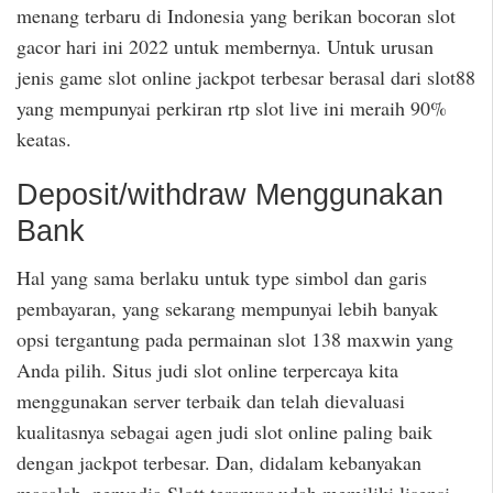
menang terbaru di Indonesia yang berikan bocoran slot
gacor hari ini 2022 untuk membernya. Untuk urusan
jenis game slot online jackpot terbesar berasal dari slot88
yang mempunyai perkiran rtp slot live ini meraih 90%
keatas.
Deposit/withdraw Menggunakan
Bank
Hal yang sama berlaku untuk type simbol dan garis
pembayaran, yang sekarang mempunyai lebih banyak
opsi tergantung pada permainan slot 138 maxwin yang
Anda pilih. Situs judi slot online terpercaya kita
menggunakan server terbaik dan telah dievaluasi
kualitasnya sebagai agen judi slot online paling baik
dengan jackpot terbesar. Dan, didalam kebanyakan