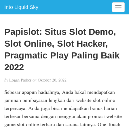
Into Liquid Sky
T
o
g
g
Papislot: Situs Slot Demo,
l
e
Slot Online, Slot Hacker,
n
a
Pragmatic Play Paling Baik
v
2022
i
g
a
by
Logan Parker
on
Oktober 26, 2022
t
i
Sebesar apapun hadiahnya, Anda bakal mendapatkan
o
jaminan pembayaran lengkap dari website slot online
n
terpercaya. Anda juga bisa mendapatkan bonus harian
terbesar bersama dengan menggunakan promosi website
game slot online terbaru dan sarana lainnya. One Touch