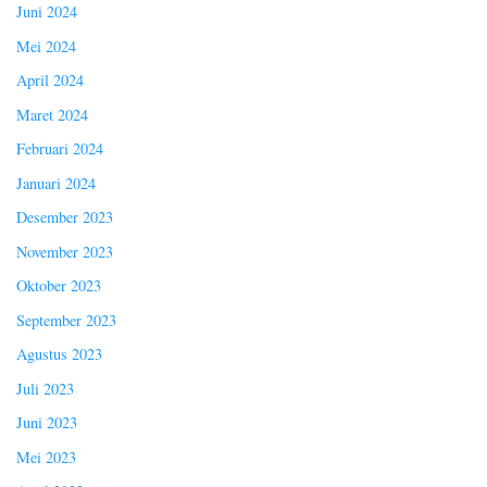
Juni 2024
Mei 2024
April 2024
Maret 2024
Februari 2024
Januari 2024
Desember 2023
November 2023
Oktober 2023
September 2023
Agustus 2023
Juli 2023
Juni 2023
Mei 2023