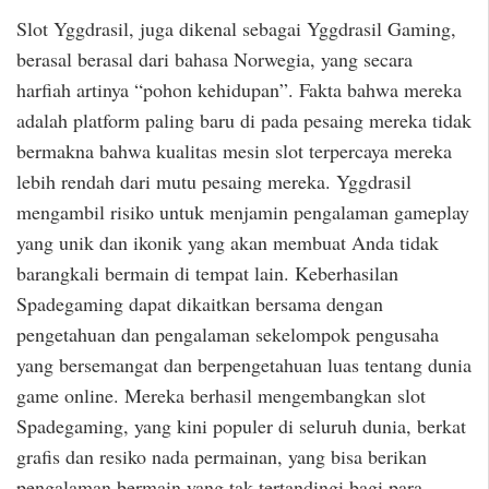
Slot Yggdrasil, juga dikenal sebagai Yggdrasil Gaming,
berasal berasal dari bahasa Norwegia, yang secara
harfiah artinya “pohon kehidupan”. Fakta bahwa mereka
adalah platform paling baru di pada pesaing mereka tidak
bermakna bahwa kualitas mesin slot terpercaya mereka
lebih rendah dari mutu pesaing mereka. Yggdrasil
mengambil risiko untuk menjamin pengalaman gameplay
yang unik dan ikonik yang akan membuat Anda tidak
barangkali bermain di tempat lain. Keberhasilan
Spadegaming dapat dikaitkan bersama dengan
pengetahuan dan pengalaman sekelompok pengusaha
yang bersemangat dan berpengetahuan luas tentang dunia
game online. Mereka berhasil mengembangkan slot
Spadegaming, yang kini populer di seluruh dunia, berkat
grafis dan resiko nada permainan, yang bisa berikan
pengalaman bermain yang tak tertandingi bagi para