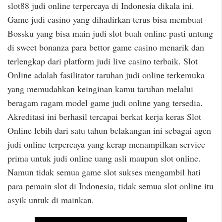
slot88 judi online terpercaya di Indonesia dikala ini.
Game judi casino yang dihadirkan terus bisa membuat
Bossku yang bisa main judi slot buah online pasti untung
di sweet bonanza para bettor game casino menarik dan
terlengkap dari platform judi live casino terbaik. Slot
Online adalah fasilitator taruhan judi online terkemuka
yang memudahkan keinginan kamu taruhan melalui
beragam ragam model game judi online yang tersedia.
Akreditasi ini berhasil tercapai berkat kerja keras Slot
Online lebih dari satu tahun belakangan ini sebagai agen
judi online terpercaya yang kerap menampilkan service
prima untuk judi online uang asli maupun slot online.
Namun tidak semua game slot sukses mengambil hati
para pemain slot di Indonesia, tidak semua slot online itu
asyik untuk di mainkan.