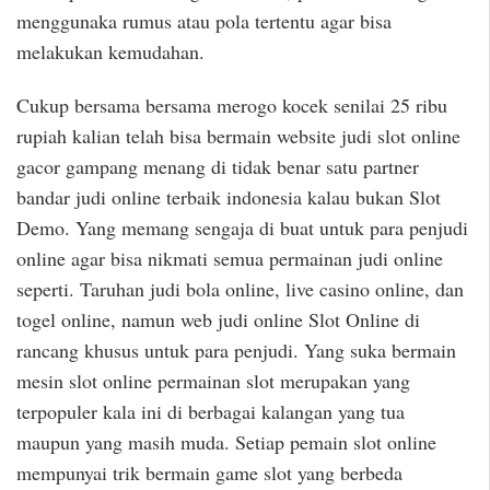
menggunaka rumus atau pola tertentu agar bisa
melakukan kemudahan.
Cukup bersama bersama merogo kocek senilai 25 ribu
rupiah kalian telah bisa bermain website judi slot online
gacor gampang menang di tidak benar satu partner
bandar judi online terbaik indonesia kalau bukan Slot
Demo. Yang memang sengaja di buat untuk para penjudi
online agar bisa nikmati semua permainan judi online
seperti. Taruhan judi bola online, live casino online, dan
togel online, namun web judi online Slot Online di
rancang khusus untuk para penjudi. Yang suka bermain
mesin slot online permainan slot merupakan yang
terpopuler kala ini di berbagai kalangan yang tua
maupun yang masih muda. Setiap pemain slot online
mempunyai trik bermain game slot yang berbeda