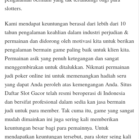
slotters.
Kami mendapat keuntungan berasal dari lebih dari 10
tahun pengalaman keahlian dalam industri perjudian &
permainan dan didorong oleh motivasi kita untuk berikan
pengalaman bermain game paling baik untuk klien kita.
Permainan asik yang penuh ketegangan dan sangat
menggembirakan untuk ditalukkan. Nikmati permainan
judi poker online ini untuk memenangkan hadiah seru
yang dapat Anda peroleh atas kemengangan Anda. Situs
Daftar Slot Gacor telah resmi beroperasi di Indonesia
dan bersifat profesional dalam sedia kan jasa bermain
judi untuk para member. Tak cuma itu, game yang sangat
mudah dimainkan ini juga sering kali memberikan
keuntungan besar bagi para pemainnya. Untuk
mendapatkan keuntungan tersebut, para sloter seing kali