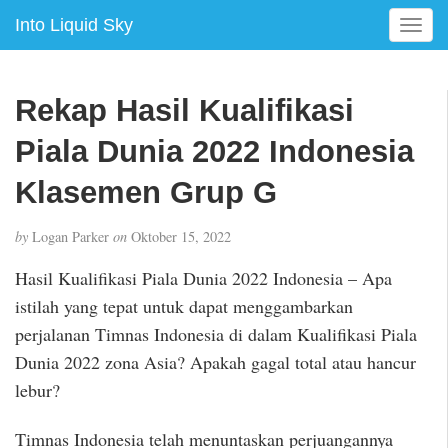
Into Liquid Sky
T
o
g
g
Rekap Hasil Kualifikasi
l
e
Piala Dunia 2022 Indonesia
n
a
Klasemen Grup G
v
i
by
Logan Parker
on
Oktober 15, 2022
g
a
Hasil Kualifikasi Piala Dunia 2022 Indonesia – Apa
t
istilah yang tepat untuk dapat menggambarkan
i
perjalanan Timnas Indonesia di dalam Kualifikasi Piala
o
n
Dunia 2022 zona Asia? Apakah gagal total atau hancur
lebur?
Timnas Indonesia telah menuntaskan perjuangannya