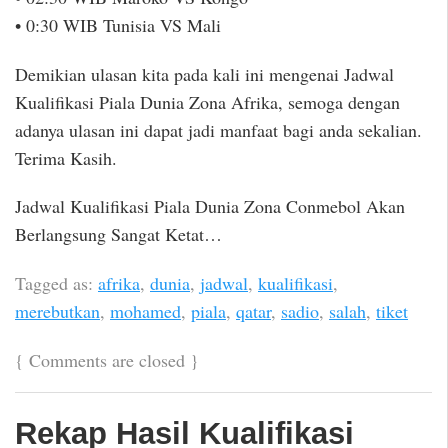
• 0:30 WIB Tunisia VS Mali
Demikian ulasan kita pada kali ini mengenai Jadwal
Kualifikasi Piala Dunia Zona Afrika, semoga dengan
adanya ulasan ini dapat jadi manfaat bagi anda sekalian.
Terima Kasih.
Jadwal Kualifikasi Piala Dunia Zona Conmebol Akan
Berlangsung Sangat Ketat…
Tagged as:
afrika
,
dunia
,
jadwal
,
kualifikasi
,
merebutkan
,
mohamed
,
piala
,
qatar
,
sadio
,
salah
,
tiket
{
Comments are closed
}
Rekap Hasil Kualifikasi