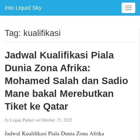
Into Liquid Sky
T
o
g
g
Tag:
kualifikasi
l
e
n
Jadwal Kualifikasi Piala
a
v
Dunia Zona Afrika:
i
g
Mohamed Salah dan Sadio
a
Mane bakal Merebutkan
t
i
Tiket ke Qatar
o
n
by
Logan Parker
on
Oktober 15, 2022
Jadwal Kualifikasi Piala Dunia Zona Afrika