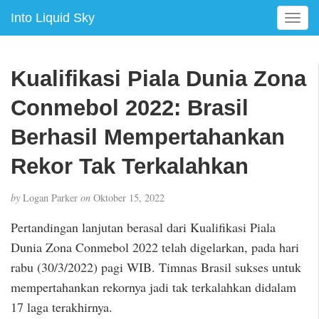
Into Liquid Sky
T
o
g
g
Kualifikasi Piala Dunia Zona
l
e
Conmebol 2022: Brasil
n
a
Berhasil Mempertahankan
v
Rekor Tak Terkalahkan
i
g
a
by
Logan Parker
on
Oktober 15, 2022
t
i
Pertandingan lanjutan berasal dari Kualifikasi Piala
o
Dunia Zona Conmebol 2022 telah digelarkan, pada hari
n
rabu (30/3/2022) pagi WIB. Timnas Brasil sukses untuk
mempertahankan rekornya jadi tak terkalahkan didalam
17 laga terakhirnya.