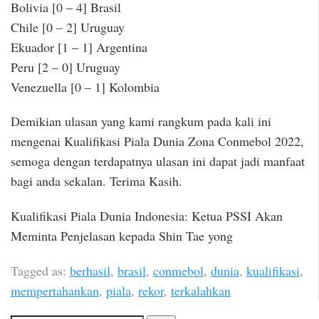
Bolivia [0 – 4] Brasil
Chile [0 – 2] Uruguay
Ekuador [1 – 1] Argentina
Peru [2 – 0] Uruguay
Venezuella [0 – 1] Kolombia
Demikian ulasan yang kami rangkum pada kali ini
mengenai Kualifikasi Piala Dunia Zona Conmebol 2022,
semoga dengan terdapatnya ulasan ini dapat jadi manfaat
bagi anda sekalan. Terima Kasih.
Kualifikasi Piala Dunia Indonesia: Ketua PSSI Akan
Meminta Penjelasan kepada Shin Tae yong
Tagged as:
berhasil
,
brasil
,
conmebol
,
dunia
,
kualifikasi
,
mempertahankan
,
piala
,
rekor
,
terkalahkan