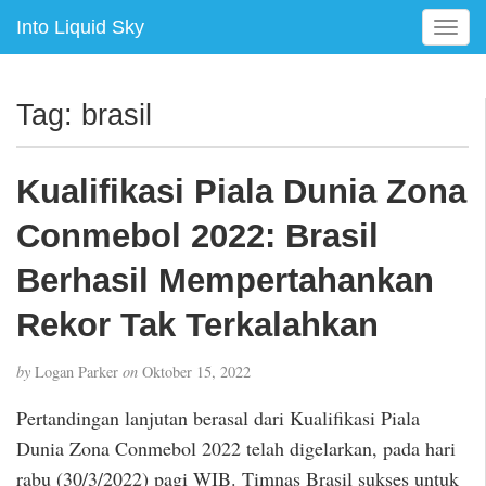
Into Liquid Sky
T
o
g
g
Tag:
brasil
l
e
n
Kualifikasi Piala Dunia Zona
a
v
Conmebol 2022: Brasil
i
g
Berhasil Mempertahankan
a
Rekor Tak Terkalahkan
t
i
o
by
Logan Parker
on
Oktober 15, 2022
n
Pertandingan lanjutan berasal dari Kualifikasi Piala
Dunia Zona Conmebol 2022 telah digelarkan, pada hari
rabu (30/3/2022) pagi WIB. Timnas Brasil sukses untuk