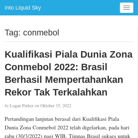
Into Liquid Sky
T
o
g
g
Tag:
conmebol
l
e
n
Kualifikasi Piala Dunia Zona
a
v
Conmebol 2022: Brasil
i
g
Berhasil Mempertahankan
a
Rekor Tak Terkalahkan
t
i
o
by
Logan Parker
on
Oktober 15, 2022
n
Pertandingan lanjutan berasal dari Kualifikasi Piala
Dunia Zona Conmebol 2022 telah digelarkan, pada hari
rabu (30/3/2022) pagi WIB. Timnas Brasil sukses untuk