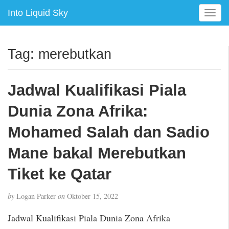
Into Liquid Sky
T
o
g
g
Tag:
merebutkan
l
e
n
Jadwal Kualifikasi Piala
a
v
Dunia Zona Afrika:
i
g
Mohamed Salah dan Sadio
a
Mane bakal Merebutkan
t
i
Tiket ke Qatar
o
n
by
Logan Parker
on
Oktober 15, 2022
Jadwal Kualifikasi Piala Dunia Zona Afrika