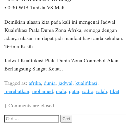
• 0:30 WIB Tunisia VS Mali
Demikian ulasan kita pada kali ini mengenai Jadwal
Kualifikasi Piala Dunia Zona Afrika, semoga dengan
adanya ulasan ini dapat jadi manfaat bagi anda sekalian.
Terima Kasih.
Jadwal Kualifikasi Piala Dunia Zona Conmebol Akan
Berlangsung Sangat Ketat…
Tagged as:
afrika
,
dunia
,
jadwal
,
kualifikasi
,
merebutkan
,
mohamed
,
piala
,
qatar
,
sadio
,
salah
,
tiket
{
Comments are closed
}