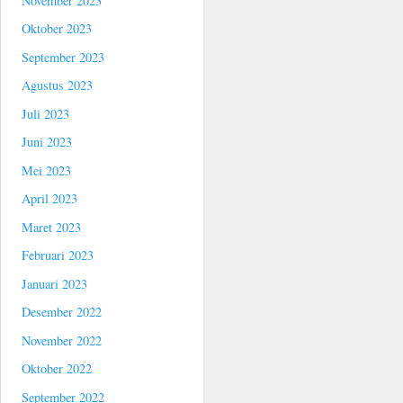
November 2023
Oktober 2023
September 2023
Agustus 2023
Juli 2023
Juni 2023
Mei 2023
April 2023
Maret 2023
Februari 2023
Januari 2023
Desember 2022
November 2022
Oktober 2022
September 2022