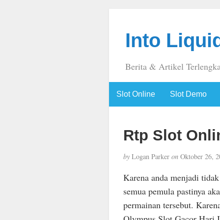
Into Liqui
Berita & Artikel Terleng
Slot Online
Slot Demo
Rtp Slot Onl
by
Logan Parker
on
Oktober 26, 2
Karena anda menjadi tidak
semua pemula pastinya aka
permainan tersebut. Karen
Olympus Slot Gacor Hari In