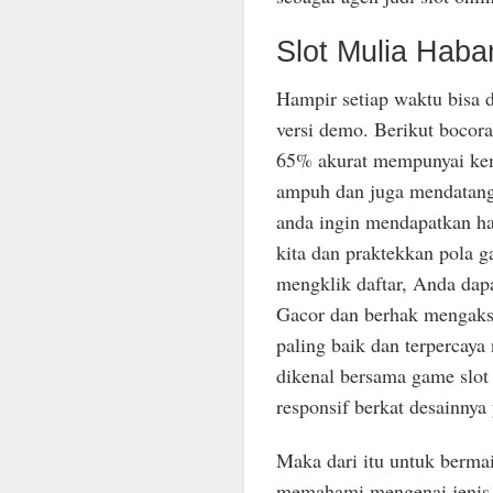
Slot Mulia Haba
Hampir setiap waktu bisa d
versi demo. Berikut bocora
65% akurat mempunyai keme
ampuh dan juga mendatangk
anda ingin mendapatkan has
kita dan praktekkan pola 
mengklik daftar, Anda dap
Gacor dan berhak mengakses
paling baik dan terpercaya
dikenal bersama game slot
responsif berkat desainnya
Maka dari itu untuk bermain
memahami mengenai jenis 