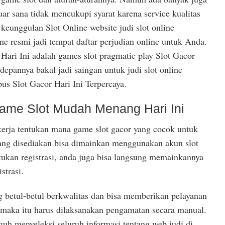
uar sana tidak mencukupi syarat karena service kualitas
 keunggulan Slot Online website judi slot online
ine resmi jadi tempat daftar perjudian online untuk Anda.
Hari Ini adalah games slot pragmatic play Slot Gacor
depannya bakal jadi saingan untuk judi slot online
us Slot Gacor Hari Ini Terpercaya.
ame Slot Mudah Menang Hari Ini
erja tentukan mana game slot gacor yang cocok untuk
ng disediakan bisa dimainkan menggunakan akun slot
kukan registrasi, anda juga bisa langsung memainkannya
strasi.
g betul-betul berkwalitas dan bisa memberikan pelayanan
k maka itu harus dilaksanakan pengamatan secara manual.
uh menyeleksi seluruh informasi tentang web judi di