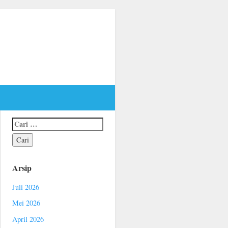
Arsip
Juli 2026
Mei 2026
April 2026