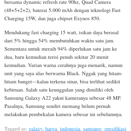
bersama dynamic refresh rate 90hz, Quad Camera
(48+5+2+2), baterai 5.000 mAh dengan teknologi Fast
Charging 15W, dan juga chipset Exynos 850.
Mendukung fast charging 15 watt, isikan daya berasal
dari 5% hingga 54% membutuhkan waktu satu jam.
Sementara untuk meraih 94% diperlukan satu jam ke
dua, baru kemudian terisi penuh sekitar 20 menit
kemudian. Varian warna cerahnya juga menarik, namun
unit yang saya ulas berwarna Black. Nggak yang hitam-
hitam banget—kalau terkena sinar, bisa terlihat sedikit
kebiruan. Salah satu keunggulan yang dimiliki oleh
Samsung Galaxy A22 yakni kameranya sebesar 48 MP.
Pasalnya, Samsung sendiri memang belum pernah
melakukan pembekalan kamera sebesar ini sebelumnya.
Tagged as:
galaxy
,
harga
,
indonesia
,
samsung
,
spesifikasi