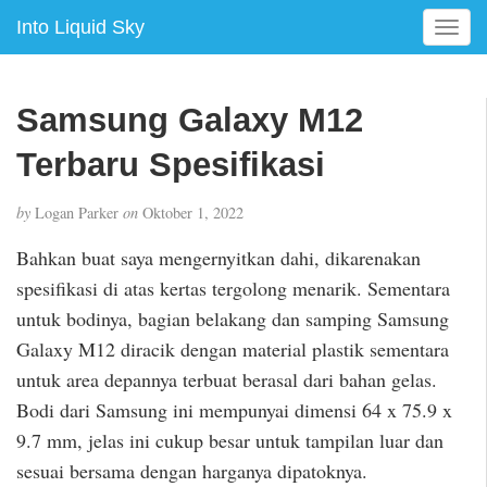
Into Liquid Sky
T
o
g
g
Samsung Galaxy M12
l
e
Terbaru Spesifikasi
n
a
by
Logan Parker
on
Oktober 1, 2022
v
i
Bahkan buat saya mengernyitkan dahi, dikarenakan
g
spesifikasi di atas kertas tergolong menarik. Sementara
a
untuk bodinya, bagian belakang dan samping Samsung
t
i
Galaxy M12 diracik dengan material plastik sementara
o
untuk area depannya terbuat berasal dari bahan gelas.
n
Bodi dari Samsung ini mempunyai dimensi 64 x 75.9 x
9.7 mm, jelas ini cukup besar untuk tampilan luar dan
sesuai bersama dengan harganya dipatoknya.