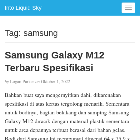
Into Liquid Sky
T
o
g
g
Tag:
samsung
l
e
n
Samsung Galaxy M12
a
v
Terbaru Spesifikasi
i
g
by
Logan Parker
on
Oktober 1, 2022
a
t
Bahkan buat saya mengernyitkan dahi, dikarenakan
i
spesifikasi di atas kertas tergolong menarik. Sementara
o
untuk bodinya, bagian belakang dan samping Samsung
n
Galaxy M12 diracik dengan material plastik sementara
untuk area depannya terbuat berasal dari bahan gelas.
Bodi dari Samsung ini mempunyai dimensi 64 x 75.9 x