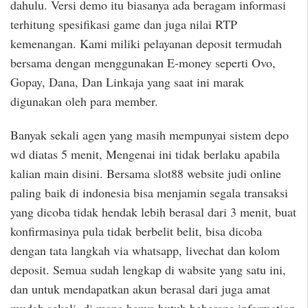
dahulu. Versi demo itu biasanya ada beragam informasi
terhitung spesifikasi game dan juga nilai RTP
kemenangan. Kami miliki pelayanan deposit termudah
bersama dengan menggunakan E-money seperti Ovo,
Gopay, Dana, Dan Linkaja yang saat ini marak
digunakan oleh para member.
Banyak sekali agen yang masih mempunyai sistem depo
wd diatas 5 menit, Mengenai ini tidak berlaku apabila
kalian main disini. Bersama slot88 website judi online
paling baik di indonesia bisa menjamin segala transaksi
yang dicoba tidak hendak lebih berasal dari 3 menit, buat
konfirmasinya pula tidak berbelit belit, bisa dicoba
dengan tata langkah via whatsapp, livechat dan kolom
deposit. Semua sudah lengkap di wabsite yang satu ini,
dan untuk mendapatkan akun berasal dari juga amat