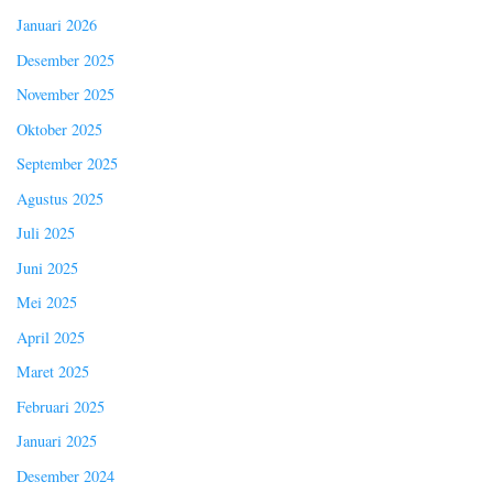
Januari 2026
Desember 2025
November 2025
Oktober 2025
September 2025
Agustus 2025
Juli 2025
Juni 2025
Mei 2025
April 2025
Maret 2025
Februari 2025
Januari 2025
Desember 2024