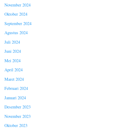
November 2024
Oktober 2024
September 2024
Agustus 2024
Juli 2024
Juni 2024
Mei 2024
April 2024
Maret 2024
Februari 2024
Januari 2024
Desember 2023
November 2023
Oktober 2023