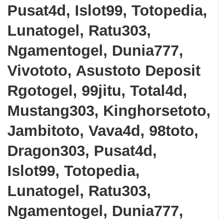
Pusat4d, Islot99, Totopedia,
Lunatogel, Ratu303,
Ngamentogel, Dunia777,
Vivototo, Asustoto Deposit
Rgotogel, 99jitu, Total4d,
Mustang303, Kinghorsetoto,
Jambitoto, Vava4d, 98toto,
Dragon303, Pusat4d,
Islot99, Totopedia,
Lunatogel, Ratu303,
Ngamentogel, Dunia777,