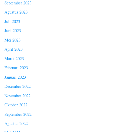
September 2023
Agustus 2023
Juli 2023
Juni 2023
Mei 2023
April 2023
Maret 2023
Februari 2023
Januari 2023
Desember 2022
November 2022
Oktober 2022
September 2022
Agustus 2022