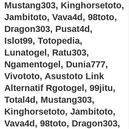
Mustang303, Kinghorsetoto,
Jambitoto, Vava4d, 98toto,
Dragon303, Pusat4d,
Islot99, Totopedia,
Lunatogel, Ratu303,
Ngamentogel, Dunia777,
Vivototo, Asustoto Link
Alternatif Rgotogel, 99jitu,
Total4d, Mustang303,
Kinghorsetoto, Jambitoto,
Vava4d, 98toto, Dragon303,