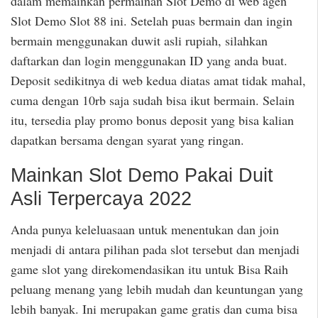
dalam memainkan permainan Slot Demo di web agen
Slot Demo Slot 88 ini. Setelah puas bermain dan ingin
bermain menggunakan duwit asli rupiah, silahkan
daftarkan dan login menggunakan ID yang anda buat.
Deposit sedikitnya di web kedua diatas amat tidak mahal,
cuma dengan 10rb saja sudah bisa ikut bermain. Selain
itu, tersedia play promo bonus deposit yang bisa kalian
dapatkan bersama dengan syarat yang ringan.
Mainkan Slot Demo Pakai Duit
Asli Terpercaya 2022
Anda punya keleluasaan untuk menentukan dan join
menjadi di antara pilihan pada slot tersebut dan menjadi
game slot yang direkomendasikan itu untuk Bisa Raih
peluang menang yang lebih mudah dan keuntungan yang
lebih banyak. Ini merupakan game gratis dan cuma bisa