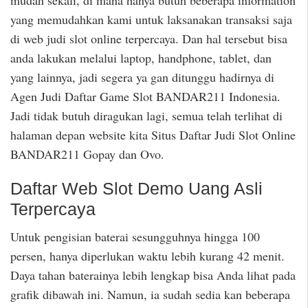
mudah sekali, di mana hanya butuh beberapa information
yang memudahkan kami untuk laksanakan transaksi saja
di web judi slot online terpercaya. Dan hal tersebut bisa
anda lakukan melalui laptop, handphone, tablet, dan
yang lainnya, jadi segera ya gan ditunggu hadirnya di
Agen Judi Daftar Game Slot BANDAR211 Indonesia.
Jadi tidak butuh diragukan lagi, semua telah terlihat di
halaman depan website kita Situs Daftar Judi Slot Online
BANDAR211 Gopay dan Ovo.
Daftar Web Slot Demo Uang Asli
Terpercaya
Untuk pengisian baterai sesungguhnya hingga 100
persen, hanya diperlukan waktu lebih kurang 42 menit.
Daya tahan baterainya lebih lengkap bisa Anda lihat pada
grafik dibawah ini. Namun, ia sudah sedia kan beberapa