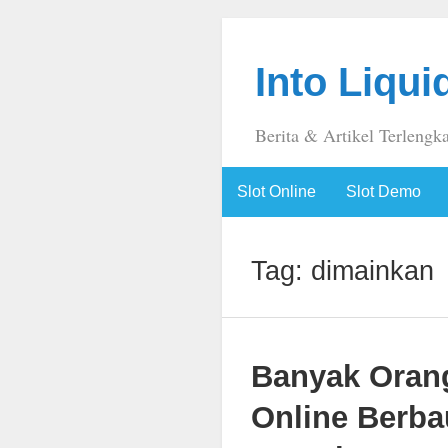
Into Liqui
Berita & Artikel Terleng
Slot Online
Slot Demo
Tag:
dimainkan
Banyak Orang
Online Berba