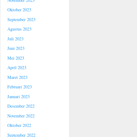
November 2023
Oktober 2023
September 2023
Agustus 2023
Juli 2023
Juni 2023
Mei 2023
April 2023
Maret 2023
Februari 2023
Januari 2023
Desember 2022
November 2022
Oktober 2022
September 2022