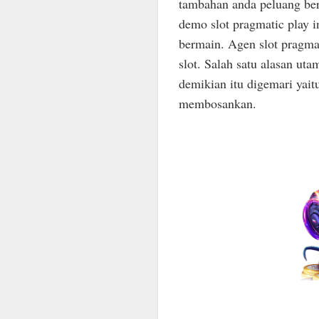
tambahan anda peluang ber
demo slot pragmatic play
bermain. Agen slot pragmati
slot. Salah satu alasan ut
demikian itu digemari yait
membosankan.