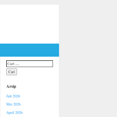
Arsip
Juli 2026
Mei 2026
April 2026