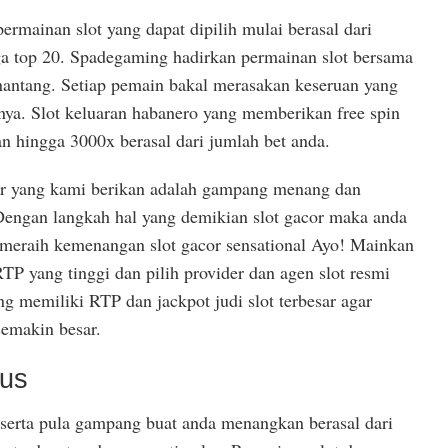
ermainan slot yang dapat dipilih mulai berasal dari
ga top 20. Spadegaming hadirkan permainan slot bersama
nantang. Setiap pemain bakal merasakan keseruan yang
nya. Slot keluaran habanero yang memberikan free spin
 hingga 3000x berasal dari jumlah bet anda.
cor yang kami berikan adalah gampang menang dan
engan langkah hal yang demikian slot gacor maka anda
meraih kemenangan slot gacor sensational Ayo! Mainkan
TP yang tinggi dan pilih provider dan agen slot resmi
ng memiliki RTP dan jackpot judi slot terbesar agar
emakin besar.
us
serta pula gampang buat anda menangkan berasal dari