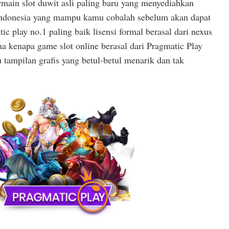
main slot duwit asli paling baru yang menyediahkan
 indonesia yang mampu kamu cobalah sebelum akan dapat
c play no.1 paling baik lisensi formal berasal dari nexus
ama kenapa game slot online berasal dari Pragmatic Play
u tampilan grafis yang betul-betul menarik dan tak