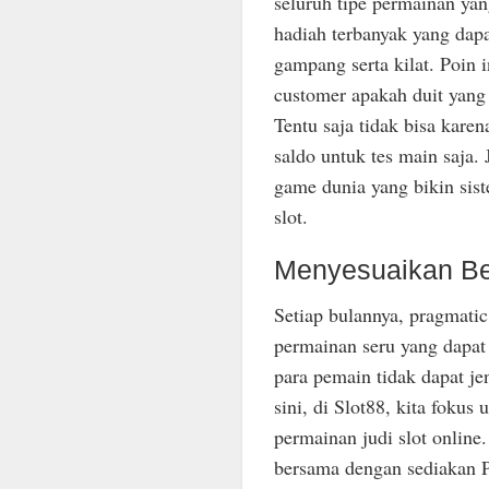
seluruh tipe permainan yan
hadiah terbanyak yang dap
gampang serta kilat. Poin 
customer apakah duit yang 
Tentu saja tidak bisa karen
saldo untuk tes main saja. 
game dunia yang bikin sis
slot.
Menyesuaikan Be
Setiap bulannya, pragmati
permainan seru yang dapat
para pemain tidak dapat je
sini, di Slot88, kita fok
permainan judi slot onlin
bersama dengan sediakan P