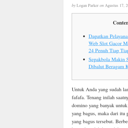
by
Logan Parker
on
Agustus 17, 
Conten
Dapatkan Pelayana
Web Slot Gacor M
24 Penuh Tiap Tia
Sepakbola Makin 
Dibalut Beragam K
Untuk Anda yang sudah lam
fafafa. Tenang inilah saa
domino yang banyak untuk 
yang bagus, maka dari itu p
yang bagus tersebut. Berb