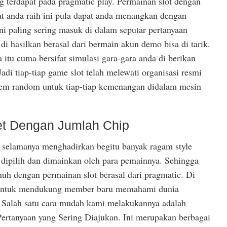
g terdapat pada pragmatic play. Permainan slot dengan
at anda raih ini pula dapat anda menangkan dengan
ini paling sering masuk di dalam seputar pertanyaan
di hasilkan berasal dari bermain akun demo bisa di tarik.
a itu cuma bersifat simulasi gara-gara anda di berikan
Jadi tiap-tiap game slot telah melewati organisasi resmi
tem random untuk tiap-tiap kemenangan didalam mesin
t Dengan Jumlah Chip
c selamanya menghadirkan begitu banyak ragam style
 dipilih dan dimainkan oleh para pemainnya. Sehingga
nuh dengan permainan slot berasal dari pragmatic. Di
us untuk mendukung member baru memahami dunia
e. Salah satu cara mudah kami melakukannya adalah
ertanyaan yang Sering Diajukan. Ini merupakan berbagai