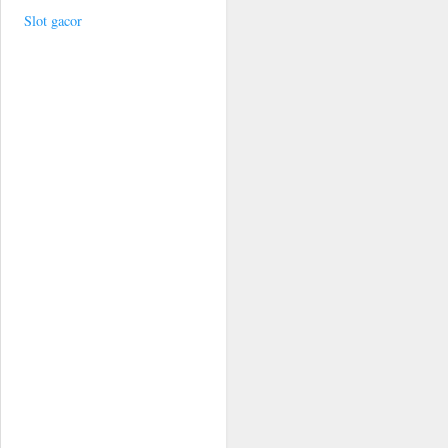
Slot gacor