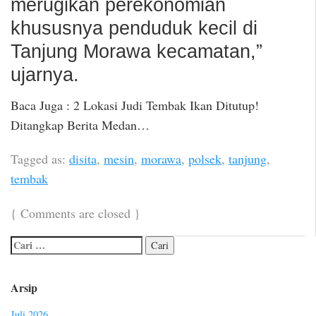
merugikan perekonomian
khususnya penduduk kecil di
Tanjung Morawa kecamatan,”
ujarnya.
Baca Juga : 2 Lokasi Judi Tembak Ikan Ditutup!
Ditangkap Berita Medan…
Tagged as:
disita
,
mesin
,
morawa
,
polsek
,
tanjung
,
tembak
{
Comments are closed
}
Arsip
Juli 2026