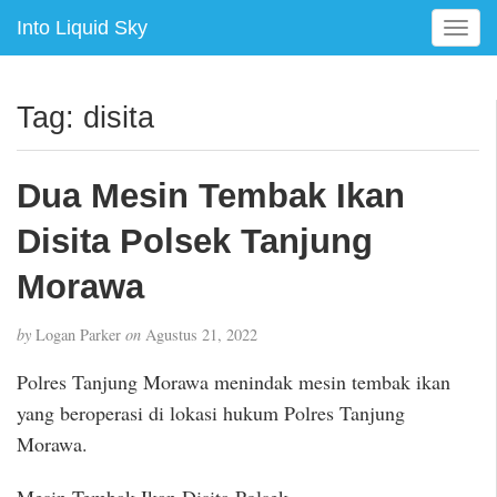
Into Liquid Sky
T
o
g
g
Tag:
disita
l
e
n
Dua Mesin Tembak Ikan
a
v
Disita Polsek Tanjung
i
g
Morawa
a
t
by
Logan Parker
on
Agustus 21, 2022
i
o
Polres Tanjung Morawa menindak mesin tembak ikan
n
yang beroperasi di lokasi hukum Polres Tanjung
Morawa.