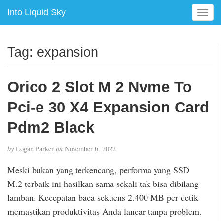
Into Liquid Sky
T
o
g
g
Tag:
expansion
l
e
n
Orico 2 Slot M 2 Nvme To
a
v
Pci-e 30 X4 Expansion Card
i
g
Pdm2 Black
a
t
by
Logan Parker
on
November 6, 2022
i
o
Meski bukan yang terkencang, performa yang SSD
n
M.2 terbaik ini hasilkan sama sekali tak bisa dibilang
lamban. Kecepatan baca sekuens 2.400 MB per detik
memastikan produktivitas Anda lancar tanpa problem.