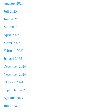
Agustus 2025
Juli 2025
Juni 2025
Mei 2025
April 2025
Maret 2025
Februari 2025
Januari 2025
Desember 2024
November 2024
Oktober 2024
September 2024
Agustus 2024
Juli 2024