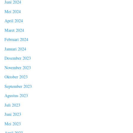
Juni 2024
Mei 2024
April 2024
Maret 2024
Februari 2024
Januari 2024
Desember 2023
November 2023
Oktober 2023
September 2023
Agustus 2023
Juli 2023
Juni 2023
Mei 2023
April 2023