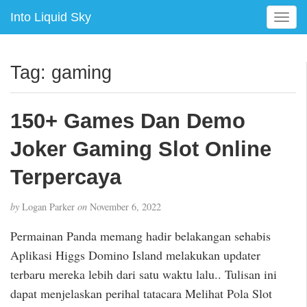
Into Liquid Sky
T
o
g
g
Tag:
gaming
l
e
n
150+ Games Dan Demo
a
v
Joker Gaming Slot Online
i
g
Terpercaya
a
t
by
Logan Parker
on
November 6, 2022
i
o
Permainan Panda memang hadir belakangan sehabis
n
Aplikasi Higgs Domino Island melakukan updater
terbaru mereka lebih dari satu waktu lalu.. Tulisan ini
dapat menjelaskan perihal tatacara Melihat Pola Slot