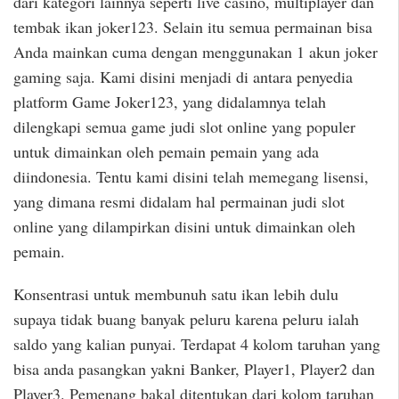
dari kategori lainnya seperti live casino, multiplayer dan
tembak ikan joker123. Selain itu semua permainan bisa
Anda mainkan cuma dengan menggunakan 1 akun joker
gaming saja. Kami disini menjadi di antara penyedia
platform Game Joker123, yang didalamnya telah
dilengkapi semua game judi slot online yang populer
untuk dimainkan oleh pemain pemain yang ada
diindonesia. Tentu kami disini telah memegang lisensi,
yang dimana resmi didalam hal permainan judi slot
online yang dilampirkan disini untuk dimainkan oleh
pemain.
Konsentrasi untuk membunuh satu ikan lebih dulu
supaya tidak buang banyak peluru karena peluru ialah
saldo yang kalian punyai. Terdapat 4 kolom taruhan yang
bisa anda pasangkan yakni Banker, Player1, Player2 dan
Player3. Pemenang bakal ditentukan dari kolom taruhan