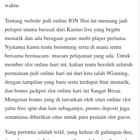
waktu.
Tentang website judi online ION Slot ini memang jadi
pelopor utama berasal dari Kasino live yang begitu
menarik dan ada beragam game multi-player pertama.
Nyatanya kamu tentu beruntung serta di mana tentu
bersama bermacam- macam pelayanan yang ada. Untuk
member slot online hari ini, kalian tentu beroleh seluruh
permainan judi online hari ini dari kita ialah 9Gaming,
dengan tampilan yang baru serta terdapat fitur menarik,
dan bonus jackpot slot online hari ini Sangat Besar.
Mengenai bonus yang di tawarkan oleh situs online slot
yaitu free spin dan lain sebagainya, promo deposit juga
senantiasa diberikan situs untuk para pemain slot gacor.
Yang pertama adalah wild, yang keluar di gulungan dua,