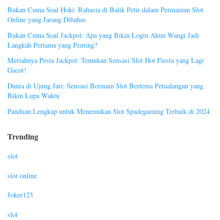
Bukan Cuma Soal Hoki: Rahasia di Balik Petir dalam Permainan Slot
Online yang Jarang Dibahas
Bukan Cuma Soal Jackpot: Apa yang Bikin Login Akun Wangi Jadi
Langkah Pertama yang Penting?
Meriahnya Pesta Jackpot: Temukan Sensasi Slot Hot Fiesta yang Lagi
Gacor!
Dunia di Ujung Jari: Sensasi Bermain Slot Bertema Petualangan yang
Bikin Lupa Waktu
Panduan Lengkap untuk Menemukan Slot Spadegaming Terbaik di 2024
Trending
slot
slot online
Joker123
slot