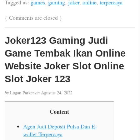
Tagged as:
games
,
gaming
,
joker
,
online
,
terpercaya
{
Comments are closed
}
Joker123 Gaming Judi
Game Tembak Ikan Online
Website Joker Slot Online
Slot Joker 123
by
Logan Parker
on
Agustus 24, 2022
Content
Agen Judi Deposit Pulsa Dan E-
wallet Terpercaya