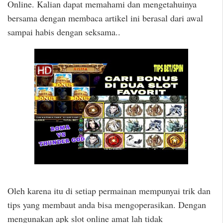
Online. Kalian dapat memahami dan mengetahuinya
bersama dengan membaca artikel ini berasal dari awal
sampai habis dengan seksama..
Oleh karena itu di setiap permainan mempunyai trik dan
tips yang membaut anda bisa mengoperasikan. Dengan
mengunakan apk slot online amat lah tidak