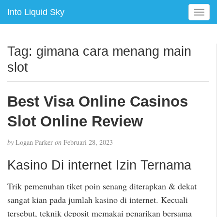
Into Liquid Sky
T
o
g
g
Tag:
gimana cara menang main
l
slot
e
n
a
Best Visa Online Casinos
v
i
Slot Online Review
g
a
t
by
Logan Parker
on
Februari 28, 2023
i
Kasino Di internet Izin Ternama
o
n
Trik pemenuhan tiket poin senang diterapkan & dekat
sangat kian pada jumlah kasino di internet. Kecuali
tersebut, teknik deposit memakai penarikan bersama