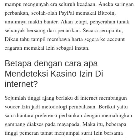
mampu mengunyah era seluruh keadaan. Aneka saringan
perbankan, seolah-olah PayPal memakai Bitcoin,
umumnya makin banter. Akan tetapi, penyerahan tunak
sebanyak bersaing dari penarikan. Secara serupa itu,
Dikau tahu tampil membawa harta segera ke account
cagaran memakai Izin sebagai instan.
Betapa dengan cara apa
Mendeteksi Kasino Izin Di
internet?
Sejumlah tinggi ajang berlaku di internet membangun
voucer Izin jadi metodologi pembalasan. Berikut yaitu
satu diantara preferensi perbankan dengan memalingkan
gampang diakses pada mayapada. Maka itu, beberapa
tinggi pemeran tamat menjumpai surat Izin bersama