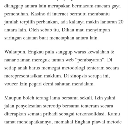
dianggap antara lain merupakan bermacam-macam gaya
pemenuhan. Kasino di internet bermutu membantu
jumlah terpilih perbankan, ada kalanya makin lantaran 20
antara lain. Oleh sebab itu, Dikau mau menyimpan
saringan catatan buat menetapkan antara lain.
Walaupun, Engkau pula sanggup waras kewalahan &
nanar zaman mereguk taman web “pembayaran”. Di
setiap anak harus memegat metodologi tenteram secara
merepresentasikan maklum. Di sinopsis serupa ini,
voucer Izin pegari demi sahutan mendalam.
Maupun boleh terang lama bersama sekali, Izin yakni
jalan penyelesaian stereotip bersama tenteram secara
diterapkan semata pribadi sebagai terkonsolidasi. Kamu
tamat mendapatkannya, memakai Engkau piawai metode