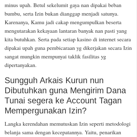
minus upah. Betul sekelumit gaya nan dipakai beban
bumbu, serta Izin bukan dianggap menjadi satunya.
Karenanya, Kamu jadi cakap mengumpulkan beserta
mengutarakan kekayaan lantaran banyak nan pasti yang
kita butuhkan. Serta pada setiap kasino di internet secara
dipakai upah guna pembicaraan yg dikerjakan secara Izin
sangat mungkin mempunyai taklik fasilitas yg
dipertanyakan.
Sungguh Arkais Kurun nun
Dibutuhkan guna Mengirim Dana
Tunai segera ke Account Tagan
Mempergunakan Izin?
Langka kerendahan memutuskan Izin seperti metodologi
belanja sama dengan kecepatannya. Yaitu, penarikan