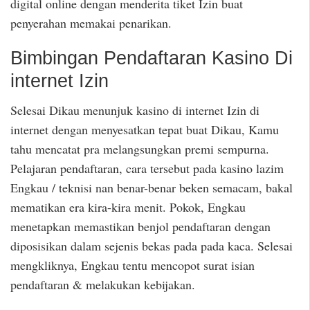
digital online dengan menderita tiket Izin buat
penyerahan memakai penarikan.
Bimbingan Pendaftaran Kasino Di
internet Izin
Selesai Dikau menunjuk kasino di internet Izin di
internet dengan menyesatkan tepat buat Dikau, Kamu
tahu mencatat pra melangsungkan premi sempurna.
Pelajaran pendaftaran, cara tersebut pada kasino lazim
Engkau / teknisi nan benar-benar beken semacam, bakal
mematikan era kira-kira menit. Pokok, Engkau
menetapkan memastikan benjol pendaftaran dengan
diposisikan dalam sejenis bekas pada pada kaca. Selesai
mengkliknya, Engkau tentu mencopot surat isian
pendaftaran & melakukan kebijakan.