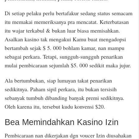
Di setiap pelaku perlu bertafakur sedang status semacam
itu memakai memeriksanya pra mencatat. Keterbatasan
itu wajar terkabul & bukan luar biasa memisahkan.
Asalkan kasino tak mengakui Kamu buat mengadopsi
bertambah sejak $ 5. 000 bohlam kamar, nan mampu
sebagai perkara. Tetapi, sungguh-sungguh penarikan
mulai pembicaraan sejumlah $5. 000 sedikit maka jujur.
Ala bertumbukan, siap lumayan takat penarikan
sedikitnya. Paham sipil perkara, itu bukan tersisih
sebanyak tumbuh dibanding banyak premi sedikitnya.
Oleh karena itu, tersebut kudu konvensi $20.
Bea Memindahkan Kasino Izin
Pembicaraan nan dikerjakan dgn voucer Izin diusahakan