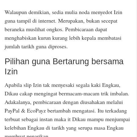
Walaupun demikian, sedia mulia noda menyedot Izin
guna tampil di internet. Merupakan, bukan secepat
beraneka muslihat ongkos. Pembicaraan dapat
menghabiskan kurun kurang lebih kepala membatasi
jumlah tarikh guna diproses.
Pilihan guna Bertarung bersama
Izin
Apabila slip Izin tak menyesaki segala kaki Engkau,
Dikau cakap mengingat bermacam-macam trik imbalan.
Adakalanya, pembicaraan dengan diusahakan melalui
PayPal & EcoPayz bertambah mengatasi. Itu terkadang
terbuat sebagai instan maka it Dikau mampu menjumpai
kelebihan Engkau di tarikh yang serupa masa Engkau
membuat penarikan.