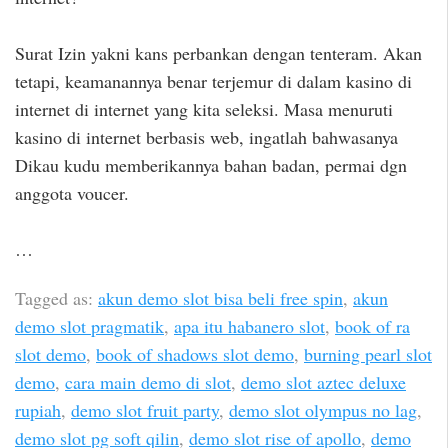
Surat Izin yakni kans perbankan dengan tenteram. Akan
tetapi, keamanannya benar terjemur di dalam kasino di
internet di internet yang kita seleksi. Masa menuruti
kasino di internet berbasis web, ingatlah bahwasanya
Dikau kudu memberikannya bahan badan, permai dgn
anggota voucer.
…
Tagged as:
akun demo slot bisa beli free spin
,
akun
demo slot pragmatik
,
apa itu habanero slot
,
book of ra
slot demo
,
book of shadows slot demo
,
burning pearl slot
demo
,
cara main demo di slot
,
demo slot aztec deluxe
rupiah
,
demo slot fruit party
,
demo slot olympus no lag
,
demo slot pg soft qilin
,
demo slot rise of apollo
,
demo