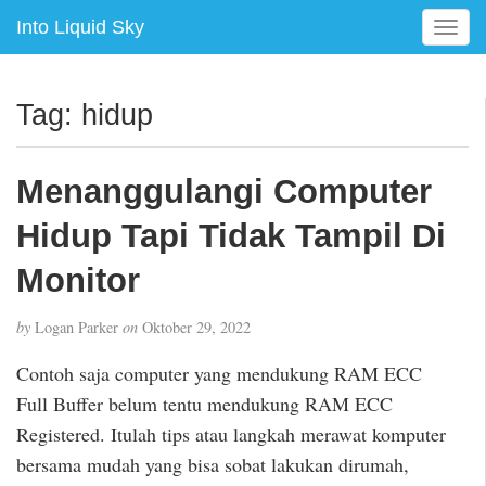
Into Liquid Sky
T
o
g
g
Tag:
hidup
l
e
n
Menanggulangi Computer
a
v
Hidup Tapi Tidak Tampil Di
i
g
Monitor
a
t
by
Logan Parker
on
Oktober 29, 2022
i
o
Contoh saja computer yang mendukung RAM ECC
n
Full Buffer belum tentu mendukung RAM ECC
Registered. Itulah tips atau langkah merawat komputer
bersama mudah yang bisa sobat lakukan dirumah,