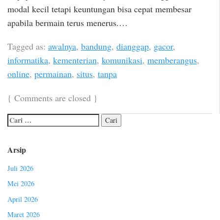
modal kecil tetapi keuntungan bisa cepat membesar
apabila bermain terus menerus.…
Tagged as:
awalnya
,
bandung
,
dianggap
,
gacor
,
informatika
,
kementerian
,
komunikasi
,
memberangus
,
online
,
permainan
,
situs
,
tanpa
{
Comments are closed
}
Arsip
Juli 2026
Mei 2026
April 2026
Maret 2026