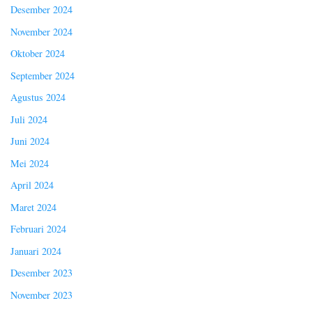
Desember 2024
November 2024
Oktober 2024
September 2024
Agustus 2024
Juli 2024
Juni 2024
Mei 2024
April 2024
Maret 2024
Februari 2024
Januari 2024
Desember 2023
November 2023