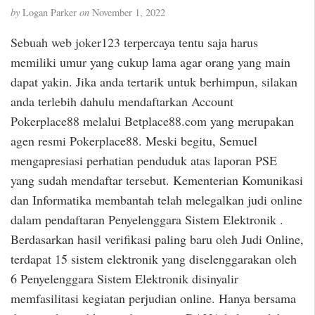
by
Logan Parker
on
November 1, 2022
Sebuah web joker123 terpercaya tentu saja harus
memiliki umur yang cukup lama agar orang yang main
dapat yakin. Jika anda tertarik untuk berhimpun, silakan
anda terlebih dahulu mendaftarkan Account
Pokerplace88 melalui Betplace88.com yang merupakan
agen resmi Pokerplace88. Meski begitu, Semuel
mengapresiasi perhatian penduduk atas laporan PSE
yang sudah mendaftar tersebut. Kementerian Komunikasi
dan Informatika membantah telah melegalkan judi online
dalam pendaftaran Penyelenggara Sistem Elektronik .
Berdasarkan hasil verifikasi paling baru oleh Judi Online,
terdapat 15 sistem elektronik yang diselenggarakan oleh
6 Penyelenggara Sistem Elektronik disinyalir
memfasilitasi kegiatan perjudian online. Hanya bersama