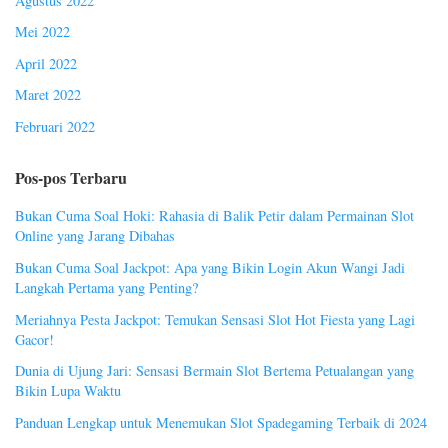
Agustus 2022
Mei 2022
April 2022
Maret 2022
Februari 2022
Pos-pos Terbaru
Bukan Cuma Soal Hoki: Rahasia di Balik Petir dalam Permainan Slot
Online yang Jarang Dibahas
Bukan Cuma Soal Jackpot: Apa yang Bikin Login Akun Wangi Jadi
Langkah Pertama yang Penting?
Meriahnya Pesta Jackpot: Temukan Sensasi Slot Hot Fiesta yang Lagi
Gacor!
Dunia di Ujung Jari: Sensasi Bermain Slot Bertema Petualangan yang
Bikin Lupa Waktu
Panduan Lengkap untuk Menemukan Slot Spadegaming Terbaik di 2024