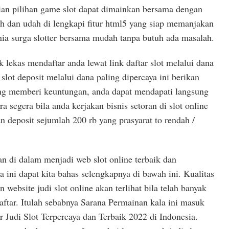
ian pilihan game slot dapat dimainkan bersama dengan
dan udah di lengkapi fitur html5 yang siap memanjakan
ia surga slotter bersama mudah tanpa butuh ada masalah.
k lekas mendaftar anda lewat link daftar slot melalui dana
slot deposit melalui dana paling dipercaya ini berikan
ng memberi keuntungan, anda dapat mendapati langsung
 segera bila anda kerjakan bisnis setoran di slot online
n deposit sejumlah 200 rb yang prasyarat to rendah /
n di dalam menjadi web slot online terbaik dan
a ini dapat kita bahas selengkapnya di bawah ini. Kualitas
n website judi slot online akan terlihat bila telah banyak
tar. Itulah sebabnya Sarana Permainan kala ini masuk
 Judi Slot Terpercaya dan Terbaik 2022 di Indonesia.