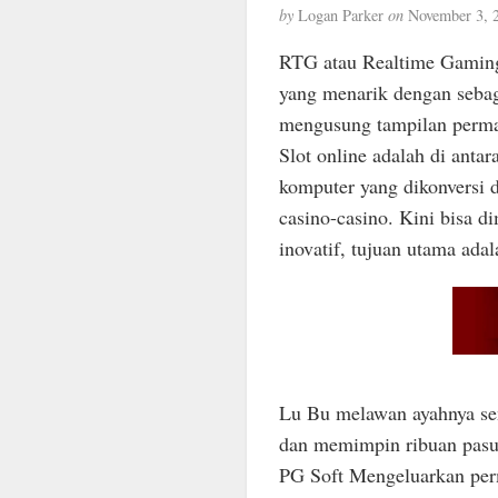
by
Logan Parker
on
November 3, 
RTG atau Realtime Gaming
yang menarik dengan sebag
mengusung tampilan permai
Slot online adalah di anta
komputer yang dikonversi 
casino-casino. Kini bisa d
inovatif, tujuan utama ad
Lu Bu melawan ayahnya sen
dan memimpin ribuan pasu
PG Soft Mengeluarkan perm