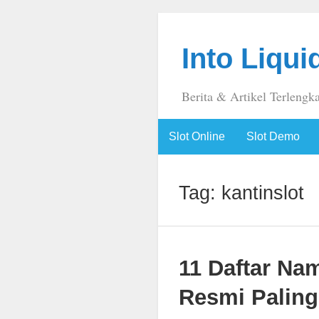
Into Liqui
Berita & Artikel Terleng
Slot Online
Slot Demo
Tag:
kantinslot
11 Daftar Na
Resmi Paling