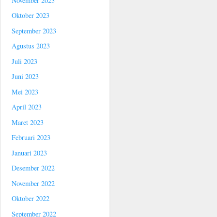
November 2023
Oktober 2023
September 2023
Agustus 2023
Juli 2023
Juni 2023
Mei 2023
April 2023
Maret 2023
Februari 2023
Januari 2023
Desember 2022
November 2022
Oktober 2022
September 2022