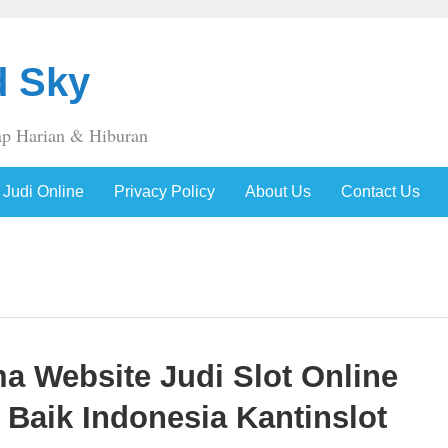
d Sky
kap Harian & Hiburan
Judi Online
Privacy Policy
About Us
Contact Us
ma Website Judi Slot Online
 Baik Indonesia Kantinslot