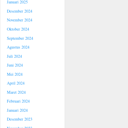
Januari 2025
Desember 2024
November 2024
Oktober 2024
September 2024
Agustus 2024
Juli 2024
Juni 2024
Mei 2024
April 2024
Maret 2024
Februari 2024
Januari 2024
Desember 2023