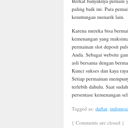
Berkat banyaknya pemain y
paling baik ini. Para pema
keuntungan menarik lain.
Karena mereka bisa bermai
kemenangan yang maksimal.
permainan slot deposit pul
Anda. Sebagai website gam
asli bersama dengan bermai
Kunci sukses dan kaya raya
Setiap permainan mempunya
terlebih dahulu. Saat suda
persentase kemenangan sel
Tagged as:
daftar
,
indonesi
{
Comments are closed
}