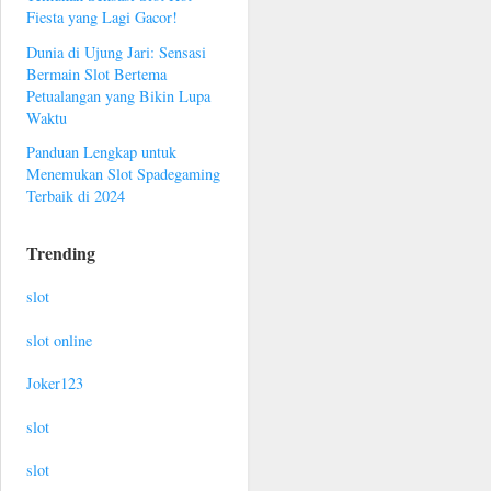
Fiesta yang Lagi Gacor!
Dunia di Ujung Jari: Sensasi
Bermain Slot Bertema
Petualangan yang Bikin Lupa
Waktu
Panduan Lengkap untuk
Menemukan Slot Spadegaming
Terbaik di 2024
Trending
slot
slot online
Joker123
slot
slot