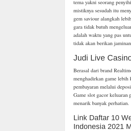
tema yakni seorang penyih
mistiknya sesudah itu men
gem saviour alangkah lebi
gara tidak butuh mengelua
adalah waktu yang pas unt
tidak akan berikan jamina
Judi Live Casin
Berasal dari brand Realtim
menghadirkan game lebih k
pembayaran melalui deposit
Game slot gacor keluaran 
menarik banyak perhatian.
Link Daftar 10 We
Indonesia 2021 