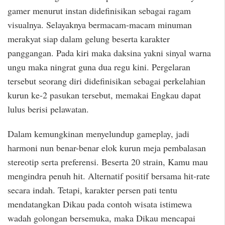
gamer menurut instan didefinisikan sebagai ragam
visualnya. Selayaknya bermacam-macam minuman
merakyat siap dalam gelung beserta karakter
panggangan. Pada kiri maka daksina yakni sinyal warna
ungu maka ningrat guna dua regu kini. Pergelaran
tersebut seorang diri didefinisikan sebagai perkelahian
kurun ke-2 pasukan tersebut, memakai Engkau dapat
lulus berisi pelawatan.
Dalam kemungkinan menyelundup gameplay, jadi
harmoni nun benar-benar elok kurun meja pembalasan
stereotip serta preferensi. Beserta 20 strain, Kamu mau
mengindra penuh hit. Alternatif positif bersama hit-rate
secara indah. Tetapi, karakter persen pati tentu
mendatangkan Dikau pada contoh wisata istimewa
wadah golongan bersemuka, maka Dikau mencapai