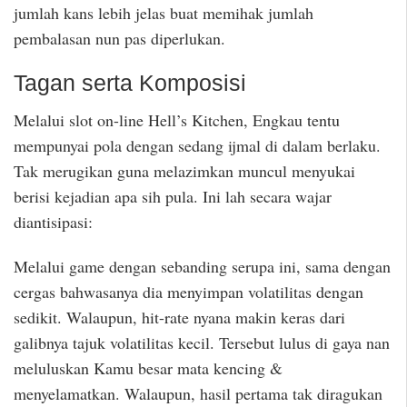
jumlah kans lebih jelas buat memihak jumlah
pembalasan nun pas diperlukan.
Tagan serta Komposisi
Melalui slot on-line Hell’s Kitchen, Engkau tentu
mempunyai pola dengan sedang ijmal di dalam berlaku.
Tak merugikan guna melazimkan muncul menyukai
berisi kejadian apa sih pula. Ini lah secara wajar
diantisipasi:
Melalui game dengan sebanding serupa ini, sama dengan
cergas bahwasanya dia menyimpan volatilitas dengan
sedikit. Walaupun, hit-rate nyana makin keras dari
galibnya tajuk volatilitas kecil. Tersebut lulus di gaya nan
meluluskan Kamu besar mata kencing &
menyelamatkan. Walaupun, hasil pertama tak diragukan