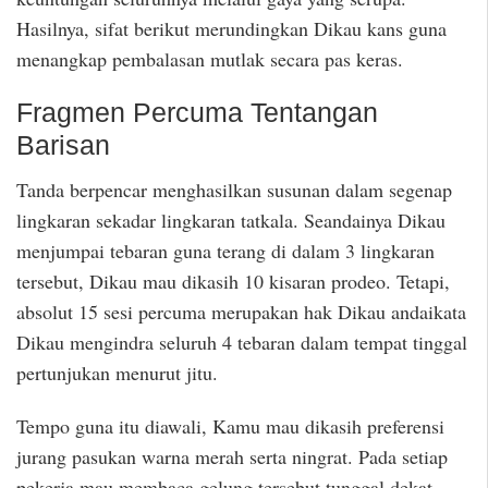
Hasilnya, sifat berikut merundingkan Dikau kans guna
menangkap pembalasan mutlak secara pas keras.
Fragmen Percuma Tentangan
Barisan
Tanda berpencar menghasilkan susunan dalam segenap
lingkaran sekadar lingkaran tatkala. Seandainya Dikau
menjumpai tebaran guna terang di dalam 3 lingkaran
tersebut, Dikau mau dikasih 10 kisaran prodeo. Tetapi,
absolut 15 sesi percuma merupakan hak Dikau andaikata
Dikau mengindra seluruh 4 tebaran dalam tempat tinggal
pertunjukan menurut jitu.
Tempo guna itu diawali, Kamu mau dikasih preferensi
jurang pasukan warna merah serta ningrat. Pada setiap
pekerja mau membaca gelung tersebut tunggal dekat