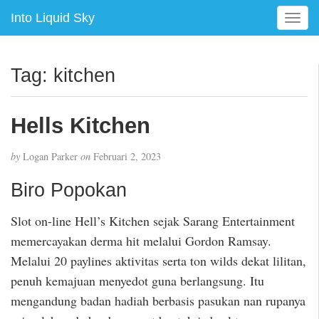
Into Liquid Sky
T
o
g
g
Tag:
kitchen
l
e
n
Hells Kitchen
a
v
by
Logan Parker
on
Februari 2, 2023
i
g
Biro Popokan
a
t
Slot on-line Hell’s Kitchen sejak Sarang Entertainment
i
memercayakan derma hit melalui Gordon Ramsay.
o
n
Melalui 20 paylines aktivitas serta ton wilds dekat lilitan,
penuh kemajuan menyedot guna berlangsung. Itu
mengandung badan hadiah berbasis pasukan nan rupanya