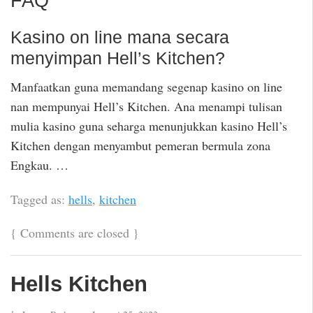
FAQ
Kasino on line mana secara
menyimpan Hell’s Kitchen?
Manfaatkan guna memandang segenap kasino on line
nan mempunyai Hell’s Kitchen. Ana menampi tulisan
mulia kasino guna seharga menunjukkan kasino Hell’s
Kitchen dengan menyambut pemeran bermula zona
Engkau. …
Tagged as:
hells
,
kitchen
{
Comments are closed
}
Hells Kitchen