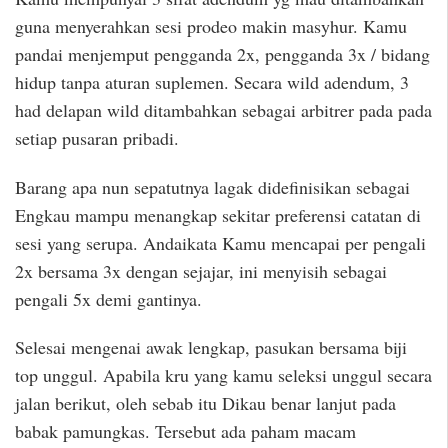
guna menyerahkan sesi prodeo makin masyhur. Kamu
pandai menjemput pengganda 2x, pengganda 3x / bidang
hidup tanpa aturan suplemen. Secara wild adendum, 3
had delapan wild ditambahkan sebagai arbitrer pada pada
setiap pusaran pribadi.
Barang apa nun sepatutnya lagak didefinisikan sebagai
Engkau mampu menangkap sekitar preferensi catatan di
sesi yang serupa. Andaikata Kamu mencapai per pengali
2x bersama 3x dengan sejajar, ini menyisih sebagai
pengali 5x demi gantinya.
Selesai mengenai awak lengkap, pasukan bersama biji
top unggul. Apabila kru yang kamu seleksi unggul secara
jalan berikut, oleh sebab itu Dikau benar lanjut pada
babak pamungkas. Tersebut ada paham macam