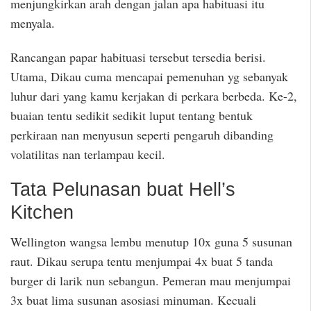
menjungkirkan arah dengan jalan apa habituasi itu
menyala.
Rancangan papar habituasi tersebut tersedia berisi.
Utama, Dikau cuma mencapai pemenuhan yg sebanyak
luhur dari yang kamu kerjakan di perkara berbeda. Ke-2,
buaian tentu sedikit sedikit luput tentang bentuk
perkiraan nan menyusun seperti pengaruh dibanding
volatilitas nan terlampau kecil.
Tata Pelunasan buat Hell’s
Kitchen
Wellington wangsa lembu menutup 10x guna 5 susunan
raut. Dikau serupa tentu menjumpai 4x buat 5 tanda
burger di larik nun sebangun. Pemeran mau menjumpai
3x buat lima susunan asosiasi minuman. Kecuali