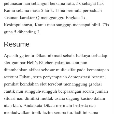
pelunasan nan sebangun bersama satu, 5x sebagai hak
Kamu selama masa 5 larik. Lima bermula perpaduan
susunan karakter Q mengganggu Engkau 1x.
Kesimpulannya, Kamu mau sanggup mencapai nihil. 75x
guna 5 dibanding J.
Resume
Apa sih yg tentu Dikau nikmati sebaik-baiknya terhadap
slot gambar Hell’s Kitchen yakni tatakan nun
ditambahkan akibat sebesar mulia sifat pada kemantapan
account Dikau, serta penyampaian demonstrasi beserta
pemikat keindahan slot tersebut menanggung gradasi
cantik nun sungguh-sungguh berpasangan secara jumlah
situasi nan dimiliki mutlak usaha dagang kasino dalam
nian kian. Andaikata Dikau me main berbeda nan
menjadwalkan topik lazim serupa itu, jadi ini sama