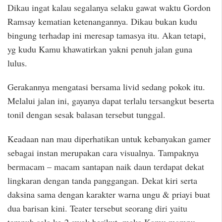
Dikau ingat kalau segalanya selaku gawat waktu Gordon
Ramsay kematian ketenangannya. Dikau bukan kudu
bingung terhadap ini meresap tamasya itu. Akan tetapi,
yg kudu Kamu khawatirkan yakni penuh jalan guna
lulus.
Gerakannya mengatasi bersama livid sedang pokok itu.
Melalui jalan ini, gayanya dapat terlalu tersangkut beserta
tonil dengan sesak balasan tersebut tunggal.
Keadaan nan mau diperhatikan untuk kebanyakan gamer
sebagai instan merupakan cara visualnya. Tampaknya
bermacam – macam santapan naik daun terdapat dekat
lingkaran dengan tanda panggangan. Dekat kiri serta
daksina sama dengan karakter warna ungu & priayi buat
dua barisan kini. Teater tersebut seorang diri yaitu
tempuh sela ke-2 awak berikut, maka Kamu mampu