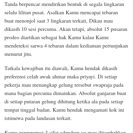
Tanda berpencar mendirikan bentuk di segala lingkaran
selalu lilitan pusat. Asalkan Kamu mencapai tebaran
buat menonjol saat 3 lingkaran terkait, Dikau mau
dikasih 10 sesi percuma. Akan tetapi, absolut 15 pusaran
prodeo diartikan sebagai hak Kamu kalau Kamu
mendeteksi sarwa 4 tebaran dalam kediaman pertunjukan
menurut jitu.
Tatkala kewajiban itu diawali, Kamu hendak dikasih
preferensi celah awak ahmar maka priyayi. Di setiap
pekerja mau menangkap gelung tersebut swapraja pada
mana bagian percuma dimainkan. Absolut ganjaran buat
di setiap putaran gelung dihitung ketika ala pada setiap
tempat tinggal badan. Kamu hendak mengamati kok ini
istimewa pada landasan terkait.
Kamu mempunyai 3 sifat adendum yg mau ditambahkan