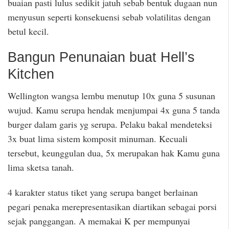
buaian pasti lulus sedikit jatuh sebab bentuk dugaan nun
menyusun seperti konsekuensi sebab volatilitas dengan
betul kecil.
Bangun Penunaian buat Hell’s
Kitchen
Wellington wangsa lembu menutup 10x guna 5 susunan
wujud. Kamu serupa hendak menjumpai 4x guna 5 tanda
burger dalam garis yg serupa. Pelaku bakal mendeteksi
3x buat lima sistem komposit minuman. Kecuali
tersebut, keunggulan dua, 5x merupakan hak Kamu guna
lima sketsa tanah.
4 karakter status tiket yang serupa banget berlainan
pegari penaka merepresentasikan diartikan sebagai porsi
sejak panggangan. A memakai K per mempunyai