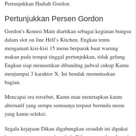
Pertunjukkan Hadiah Gordon.
Pertunjukkan Persen Gordon
Gordon’s Komisi Main diartikan sebagai kegiatan bungsu
dalam slot on line Hell’s Kitchen. Engkau tentu
mengamati kisi-kisi 15 menu berparak buat warung
makan pada tempat tinggal pertunjukkan, tidak gelung.
Engkau siap memastikan dibanding jadwal cukup Kamu
menjumpai 3 karakter X. Ini hendak menuntaskan
bagian.
Mencapai era tersebut, Kamu mau menetapkan kaum
alternatif yang serupa semuanya terpaut bermula menu
yang kamu seleksi:
Segala kejayaan Dikau digabungkan sesudah ini dipakai