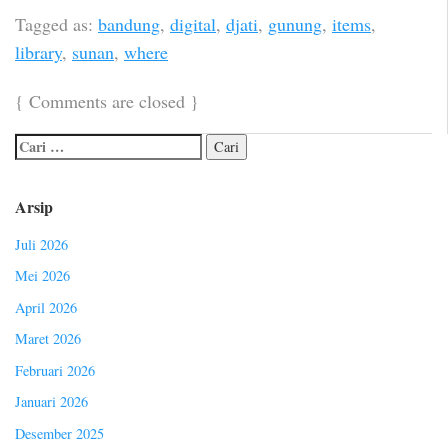
Tagged as:
bandung
,
digital
,
djati
,
gunung
,
items
,
library
,
sunan
,
where
{
Comments are closed
}
Arsip
Juli 2026
Mei 2026
April 2026
Maret 2026
Februari 2026
Januari 2026
Desember 2025