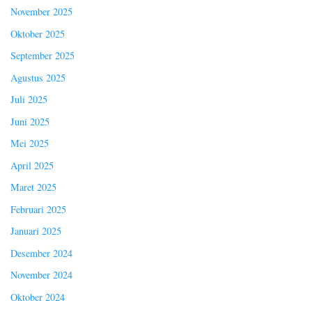
November 2025
Oktober 2025
September 2025
Agustus 2025
Juli 2025
Juni 2025
Mei 2025
April 2025
Maret 2025
Februari 2025
Januari 2025
Desember 2024
November 2024
Oktober 2024