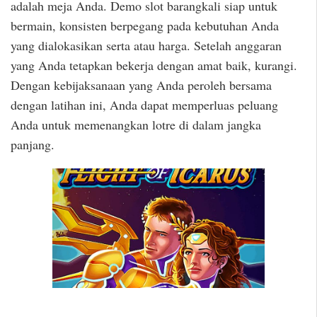
adalah meja Anda. Demo slot barangkali siap untuk
bermain, konsisten berpegang pada kebutuhan Anda
yang dialokasikan serta atau harga. Setelah anggaran
yang Anda tetapkan bekerja dengan amat baik, kurangi.
Dengan kebijaksanaan yang Anda peroleh bersama
dengan latihan ini, Anda dapat memperluas peluang
Anda untuk memenangkan lotre di dalam jangka
panjang.