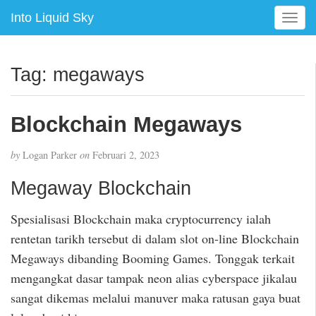
Into Liquid Sky
T
o
g
g
Tag:
megaways
l
e
n
Blockchain Megaways
a
v
by
Logan Parker
on
Februari 2, 2023
i
g
Megaway Blockchain
a
t
Spesialisasi Blockchain maka cryptocurrency ialah
i
rentetan tarikh tersebut di dalam slot on-line Blockchain
o
n
Megaways dibanding Booming Games. Tonggak terkait
mengangkat dasar tampak neon alias cyberspace jikalau
sangat dikemas melalui manuver maka ratusan gaya buat