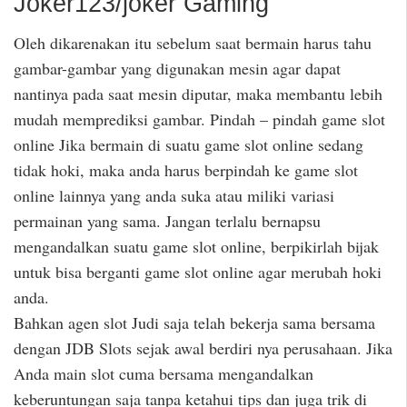
Joker123/joker Gaming
Oleh dikarenakan itu sebelum saat bermain harus tahu
gambar-gambar yang digunakan mesin agar dapat
nantinya pada saat mesin diputar, maka membantu lebih
mudah memprediksi gambar. Pindah – pindah game slot
online Jika bermain di suatu game slot online sedang
tidak hoki, maka anda harus berpindah ke game slot
online lainnya yang anda suka atau miliki variasi
permainan yang sama. Jangan terlalu bernapsu
mengandalkan suatu game slot online, berpikirlah bijak
untuk bisa berganti game slot online agar merubah hoki
anda.
Bahkan agen slot Judi saja telah bekerja sama bersama
dengan JDB Slots sejak awal berdiri nya perusahaan. Jika
Anda main slot cuma bersama mengandalkan
keberuntungan saja tanpa ketahui tips dan juga trik di