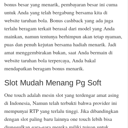
bonus besar yang menarik, pembayaran besar ini cuma
untuk Anda yang telah bergabung bersama kita di
website taruhan bola. Bonus cashback yang ada juga
terlalu beragam terkait berasal dari model yang Anda
mainkan, namun tentunya berhimpun akan tetap nyaman,
puas dan penuh kejutan bersama hadiah menarik. Jadi
amat menggembirakan bukan, saat Anda bermain di
website taruhan bola terpercaya, Anda bakal
mendapatkan beragam bonus menarik.
Slot Mudah Menang Pg Soft
One touch adalah mesin slot yang terdengar amat asing
di Indonesia, Namun telah terbukti bahwa provider ini
mempunyai RTP yang terlalu tinggi. Jika dibandingkan
dengan slot paling baru lainnya one touch lebih bisa
diunggulkan gara-gara mereka miliki tujuan untuk