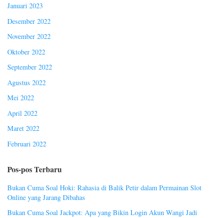
Januari 2023
Desember 2022
November 2022
Oktober 2022
September 2022
Agustus 2022
Mei 2022
April 2022
Maret 2022
Februari 2022
Pos-pos Terbaru
Bukan Cuma Soal Hoki: Rahasia di Balik Petir dalam Permainan Slot
Online yang Jarang Dibahas
Bukan Cuma Soal Jackpot: Apa yang Bikin Login Akun Wangi Jadi