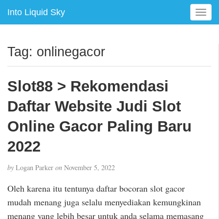
Into Liquid Sky
T
o
g
g
Tag:
onlinegacor
l
e
n
Slot88 > Rekomendasi
a
v
Daftar Website Judi Slot
i
g
Online Gacor Paling Baru
a
2022
t
i
o
by
Logan Parker
on
November 5, 2022
n
Oleh karena itu tentunya daftar bocoran slot gacor
mudah menang juga selalu menyediakan kemungkinan
menang yang lebih besar untuk anda selama memasang