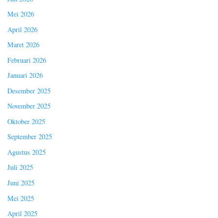
Mei 2026
April 2026
Maret 2026
Februari 2026
Januari 2026
Desember 2025
November 2025
Oktober 2025
September 2025
Agustus 2025
Juli 2025
Juni 2025
Mei 2025
April 2025