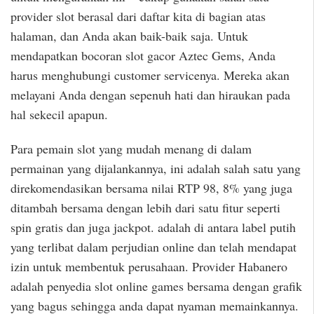
provider slot berasal dari daftar kita di bagian atas
halaman, dan Anda akan baik-baik saja. Untuk
mendapatkan bocoran slot gacor Aztec Gems, Anda
harus menghubungi customer servicenya. Mereka akan
melayani Anda dengan sepenuh hati dan hiraukan pada
hal sekecil apapun.
Para pemain slot yang mudah menang di dalam
permainan yang dijalankannya, ini adalah salah satu yang
direkomendasikan bersama nilai RTP 98, 8% yang juga
ditambah bersama dengan lebih dari satu fitur seperti
spin gratis dan juga jackpot. adalah di antara label putih
yang terlibat dalam perjudian online dan telah mendapat
izin untuk membentuk perusahaan. Provider Habanero
adalah penyedia slot online games bersama dengan grafik
yang bagus sehingga anda dapat nyaman memainkannya.