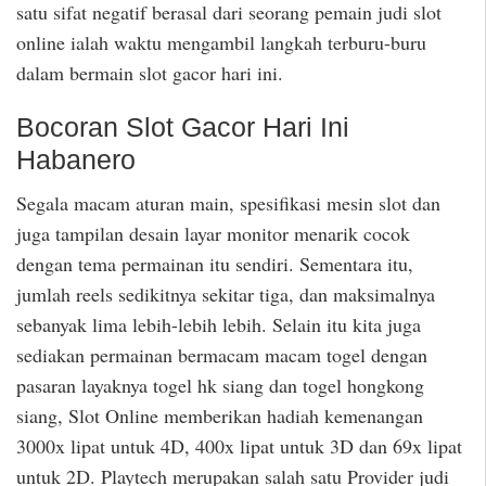
satu sifat negatif berasal dari seorang pemain judi slot
online ialah waktu mengambil langkah terburu-buru
dalam bermain slot gacor hari ini.
Bocoran Slot Gacor Hari Ini
Habanero
Segala macam aturan main, spesifikasi mesin slot dan
juga tampilan desain layar monitor menarik cocok
dengan tema permainan itu sendiri. Sementara itu,
jumlah reels sedikitnya sekitar tiga, dan maksimalnya
sebanyak lima lebih-lebih lebih. Selain itu kita juga
sediakan permainan bermacam macam togel dengan
pasaran layaknya togel hk siang dan togel hongkong
siang, Slot Online memberikan hadiah kemenangan
3000x lipat untuk 4D, 400x lipat untuk 3D dan 69x lipat
untuk 2D. Playtech merupakan salah satu Provider judi