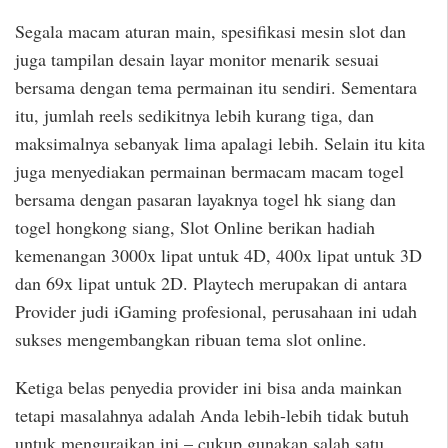
Segala macam aturan main, spesifikasi mesin slot dan
juga tampilan desain layar monitor menarik sesuai
bersama dengan tema permainan itu sendiri. Sementara
itu, jumlah reels sedikitnya lebih kurang tiga, dan
maksimalnya sebanyak lima apalagi lebih. Selain itu kita
juga menyediakan permainan bermacam macam togel
bersama dengan pasaran layaknya togel hk siang dan
togel hongkong siang, Slot Online berikan hadiah
kemenangan 3000x lipat untuk 4D, 400x lipat untuk 3D
dan 69x lipat untuk 2D. Playtech merupakan di antara
Provider judi iGaming profesional, perusahaan ini udah
sukses mengembangkan ribuan tema slot online.
Ketiga belas penyedia provider ini bisa anda mainkan
tetapi masalahnya adalah Anda lebih-lebih tidak butuh
untuk menguraikan ini – cukup gunakan salah satu