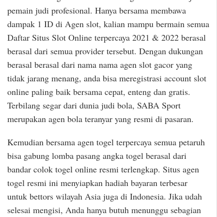
pemain judi profesional. Hanya bersama membawa
dampak 1 ID di Agen slot, kalian mampu bermain semua
Daftar Situs Slot Online terpercaya 2021 & 2022 berasal
berasal dari semua provider tersebut. Dengan dukungan
berasal berasal dari nama nama agen slot gacor yang
tidak jarang menang, anda bisa meregistrasi account slot
online paling baik bersama cepat, enteng dan gratis.
Terbilang segar dari dunia judi bola, SABA Sport
merupakan agen bola teranyar yang resmi di pasaran.
Kemudian bersama agen togel terpercaya semua petaruh
bisa gabung lomba pasang angka togel berasal dari
bandar colok togel online resmi terlengkap. Situs agen
togel resmi ini menyiapkan hadiah bayaran terbesar
untuk bettors wilayah Asia juga di Indonesia. Jika udah
selesai mengisi, Anda hanya butuh menunggu sebagian