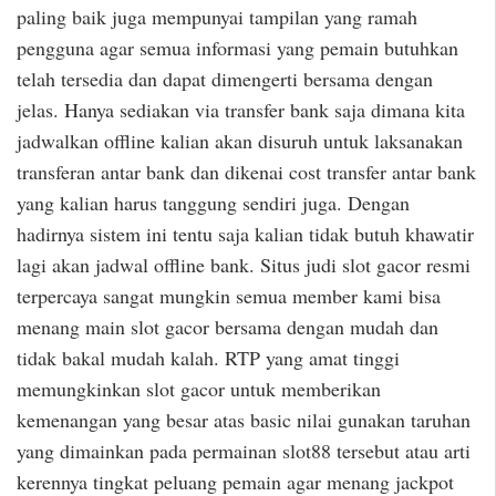
paling baik juga mempunyai tampilan yang ramah
pengguna agar semua informasi yang pemain butuhkan
telah tersedia dan dapat dimengerti bersama dengan
jelas. Hanya sediakan via transfer bank saja dimana kita
jadwalkan offline kalian akan disuruh untuk laksanakan
transferan antar bank dan dikenai cost transfer antar bank
yang kalian harus tanggung sendiri juga. Dengan
hadirnya sistem ini tentu saja kalian tidak butuh khawatir
lagi akan jadwal offline bank. Situs judi slot gacor resmi
terpercaya sangat mungkin semua member kami bisa
menang main slot gacor bersama dengan mudah dan
tidak bakal mudah kalah. RTP yang amat tinggi
memungkinkan slot gacor untuk memberikan
kemenangan yang besar atas basic nilai gunakan taruhan
yang dimainkan pada permainan slot88 tersebut atau arti
kerennya tingkat peluang pemain agar menang jackpot