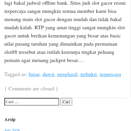
lagi bakal jadwal offline bank. Situs judi slot gacor resmi
terpercaya sangat mungkin semua member kami bisa
menang main slot gacor dengan mudah dan tidak bakal
mudah kalah. RTP yang amat tinggi sangat mungkin slot
gacor untuk berikan kemenangan yang besar atas basic
nilai pasang taruhan yang dimainkan pada permainan
slot88 tersebut atau istilah kerennya tingkat peluang
pemain agar menang jackpot besar.…
Tagged as:
bayar
,
duwit
,
penghasil
,
terbukti
,
terpercaya
{
Comments are closed
}
Arsip
Juli 2026