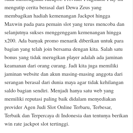
mengutip cerita berasal dari Dewa Zeus yang
membagikan hadiah kemenangan Jackpot hingga
Maxwin pada para pemain slot yang terus mencoba dan
selanjutnya sukses menggenggam kemenangan hingga
x200. Ada banyak promo menarik diberikan untuk para
bagian yang telah join bersama dengan kita. Salah satu
bonus yang tidak merugikan player adalah ada jaminan
keamanan dari orang curang. Jadi kita juga memiliki
jaminan website dan akun masing-masing anggota dari
serangan berasal dari dunia maya agar tidak kehilangan
saldo bagian sendiri. Menjadi hanya satu web yang
memiliki reputasi paling baik didalam menyediakan
provider Agen Judi Slot Online Terbaru, Terbesar,
Terbaik dan Terpercaya di Indonesia dan tentunya berikan
win rate jackpot slot tertinggi.