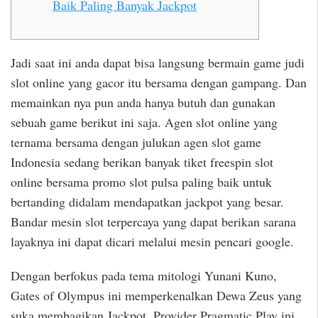
Baik Paling Banyak Jackpot
Jadi saat ini anda dapat bisa langsung bermain game judi
slot online yang gacor itu bersama dengan gampang. Dan
memainkan nya pun anda hanya butuh dan gunakan
sebuah game berikut ini saja. Agen slot online yang
ternama bersama dengan julukan agen slot game
Indonesia sedang berikan banyak tiket freespin slot
online bersama promo slot pulsa paling baik untuk
bertanding didalam mendapatkan jackpot yang besar.
Bandar mesin slot terpercaya yang dapat berikan sarana
layaknya ini dapat dicari melalui mesin pencari google.
Dengan berfokus pada tema mitologi Yunani Kuno,
Gates of Olympus ini memperkenalkan Dewa Zeus yang
suka membagikan Jackpot. Provider Pragmatic Play ini