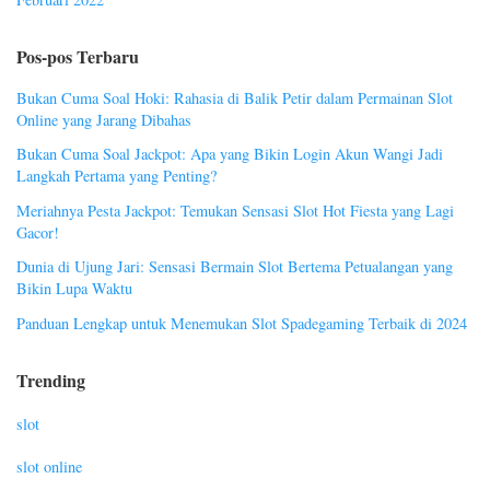
Pos-pos Terbaru
Bukan Cuma Soal Hoki: Rahasia di Balik Petir dalam Permainan Slot
Online yang Jarang Dibahas
Bukan Cuma Soal Jackpot: Apa yang Bikin Login Akun Wangi Jadi
Langkah Pertama yang Penting?
Meriahnya Pesta Jackpot: Temukan Sensasi Slot Hot Fiesta yang Lagi
Gacor!
Dunia di Ujung Jari: Sensasi Bermain Slot Bertema Petualangan yang
Bikin Lupa Waktu
Panduan Lengkap untuk Menemukan Slot Spadegaming Terbaik di 2024
Trending
slot
slot online