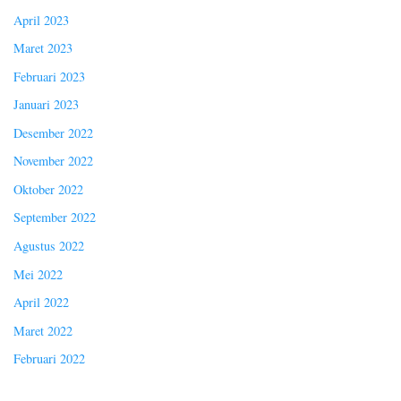
April 2023
Maret 2023
Februari 2023
Januari 2023
Desember 2022
November 2022
Oktober 2022
September 2022
Agustus 2022
Mei 2022
April 2022
Maret 2022
Februari 2022