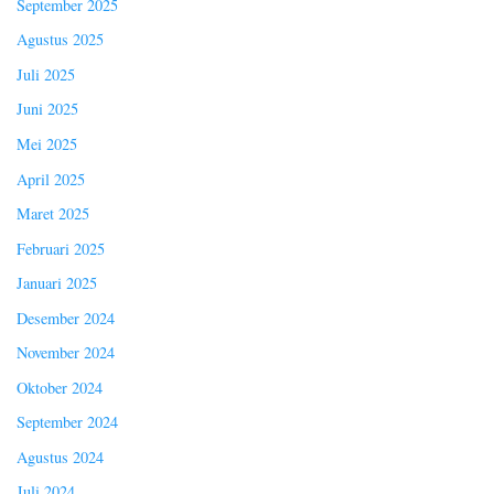
September 2025
Agustus 2025
Juli 2025
Juni 2025
Mei 2025
April 2025
Maret 2025
Februari 2025
Januari 2025
Desember 2024
November 2024
Oktober 2024
September 2024
Agustus 2024
Juli 2024