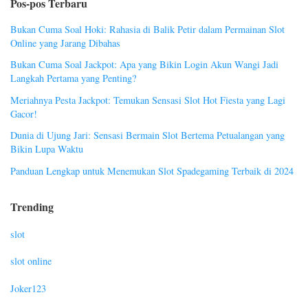
Pos-pos Terbaru
Bukan Cuma Soal Hoki: Rahasia di Balik Petir dalam Permainan Slot
Online yang Jarang Dibahas
Bukan Cuma Soal Jackpot: Apa yang Bikin Login Akun Wangi Jadi
Langkah Pertama yang Penting?
Meriahnya Pesta Jackpot: Temukan Sensasi Slot Hot Fiesta yang Lagi
Gacor!
Dunia di Ujung Jari: Sensasi Bermain Slot Bertema Petualangan yang
Bikin Lupa Waktu
Panduan Lengkap untuk Menemukan Slot Spadegaming Terbaik di 2024
Trending
slot
slot online
Joker123