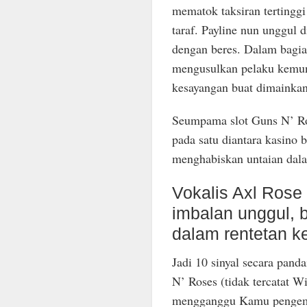
mematok taksiran tertinggi
taraf. Payline nun unggul 
dengan beres. Dalam bagia
mengusulkan pelaku kemun
kesayangan buat dimainkan
Seumpama slot Guns N’ Ros
pada satu diantara kasino 
menghabiskan untaian dala
Vokalis Axl Ros
imbalan unggul, 
dalam rentetan k
Jadi 10 sinyal secara pan
N’ Roses (tidak tercatat 
mengganggu Kamu pengembal