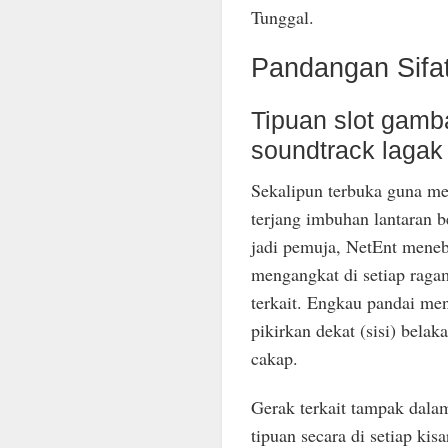
Tunggal.
Pandangan Sifa
Tipuan slot gam
soundtrack lagak
Sekalipun terbuka guna m
terjang imbuhan lantaran b
jadi pemuja, NetEnt mene
mengangkat di setiap ragam
terkait. Engkau pandai me
pikirkan dekat (sisi) bela
cakap.
Gerak terkait tampak dalam
tipuan secara di setiap ki