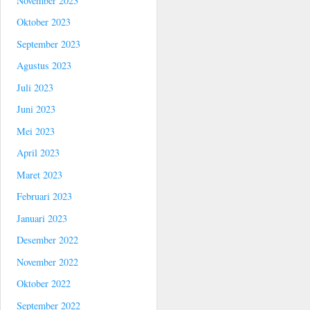
November 2023
Oktober 2023
September 2023
Agustus 2023
Juli 2023
Juni 2023
Mei 2023
April 2023
Maret 2023
Februari 2023
Januari 2023
Desember 2022
November 2022
Oktober 2022
September 2022