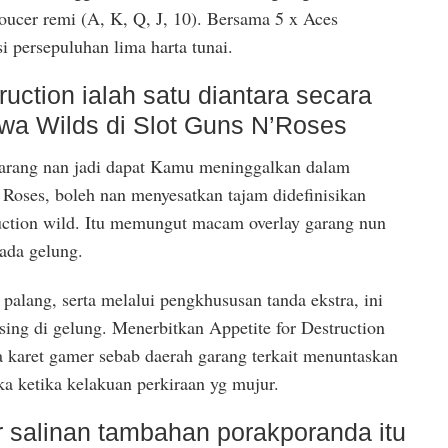
oucer remi (A, K, Q, J, 10). Bersama 5 x Aces
 persepuluhan lima harta tunai.
ruction ialah satu diantara secara
wa Wilds di Slot Guns N’Roses
garang nan jadi dapat Kamu meninggalkan dalam
 Roses, boleh nan menyesatkan tajam didefinisikan
ruction wild. Itu memungut macam overlay garang nun
ada gelung.
alang, serta melalui pengkhususan tanda ekstra, ini
ing di gelung. Menerbitkan Appetite for Destruction
a karet gamer sebab daerah garang terkait menuntaskan
ka ketika kelakuan perkiraan yg mujur.
r salinan tambahan porakporanda itu