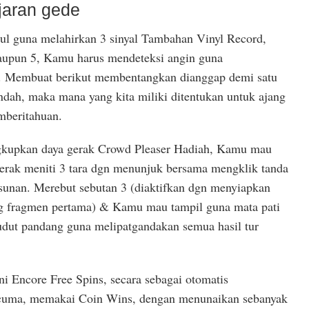
jaran gede
ul guna melahirkan 3 sinyal Tambahan Vinyl Record,
ataupun 5, Kamu harus mendeteksi angin guna
a. Membuat berikut membentangkan dianggap demi satu
indah, maka mana yang kita miliki ditentukan untuk ajang
mberitahuan.
kupkan daya gerak Crowd Pleaser Hadiah, Kamu mau
erak meniti 3 tara dgn menunjuk bersama mengklik tanda
usunan. Merebut sebutan 3 (diaktifkan dgn menyiapkan
g fragmen pertama) & Kamu mau tampil guna mata pati
sudut pandang guna melipatgandakan semua hasil tur
ni Encore Free Spins, secara sebagai otomatis
cuma, memakai Coin Wins, dengan menunaikan sebanyak