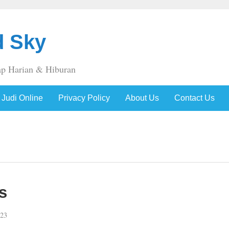
d Sky
kap Harian & Hiburan
Judi Online
Privacy Policy
About Us
Contact Us
s
023