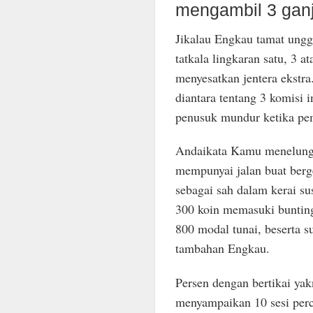
mengambil 3 gan
Jikalau Engkau tamat ungg
tatkala lingkaran satu, 3 
menyesatkan jentera ekstr
diantara tentang 3 komisi 
penusuk mundur ketika pe
Andaikata Kamu menelung
mempunyai jalan buat berg
sebagai sah dalam kerai s
300 koin memasuki buntin
800 modal tunai, beserta 
tambahan Engkau.
Persen dengan bertikai yak
menyampaikan 10 sesi per