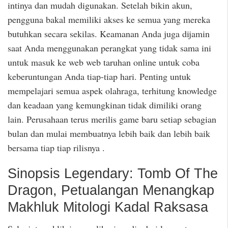
intinya dan mudah digunakan. Setelah bikin akun,
pengguna bakal memiliki akses ke semua yang mereka
butuhkan secara sekilas. Keamanan Anda juga dijamin
saat Anda menggunakan perangkat yang tidak sama ini
untuk masuk ke web web taruhan online untuk coba
keberuntungan Anda tiap-tiap hari. Penting untuk
mempelajari semua aspek olahraga, terhitung knowledge
dan keadaan yang kemungkinan tidak dimiliki orang
lain. Perusahaan terus merilis game baru setiap sebagian
bulan dan mulai membuatnya lebih baik dan lebih baik
bersama tiap tiap rilisnya .
Sinopsis Legendary: Tomb Of The
Dragon, Petualangan Menangkap
Makhluk Mitologi Kadal Raksasa