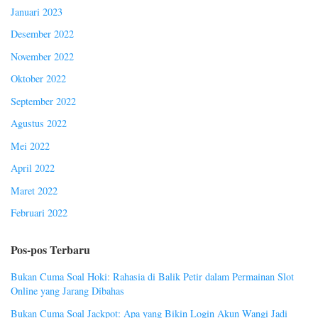
Januari 2023
Desember 2022
November 2022
Oktober 2022
September 2022
Agustus 2022
Mei 2022
April 2022
Maret 2022
Februari 2022
Pos-pos Terbaru
Bukan Cuma Soal Hoki: Rahasia di Balik Petir dalam Permainan Slot
Online yang Jarang Dibahas
Bukan Cuma Soal Jackpot: Apa yang Bikin Login Akun Wangi Jadi