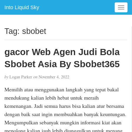
Into Liquid Sky
T
o
g
g
Tag:
sbobet
l
e
n
gacor Web Agen Judi Bola
a
v
Sbobet Asia By Sbobet365
i
g
by
Logan Parker
on
November 4, 2022
a
t
Memilih atau menggunakan langkah yang tepat bakal
i
mendukung kalian lebih hebat untuk meraih
o
kemenangan. Jadi semua harus bisa kalian atur bersama
n
dengan baik saat ingin membuahkan banyak keuntungan.
Mengumpulkan sebanyak mungkin informasi kiat akan
menolong kalian jauh lebih diunggulkan untuk menang.