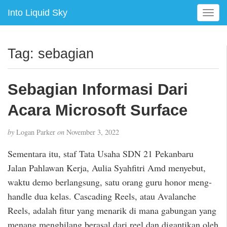
Into Liquid Sky
T
o
g
g
Tag:
sebagian
l
e
n
Sebagian Informasi Dari
a
v
Acara Microsoft Surface
i
g
by
Logan Parker
on
November 3, 2022
a
t
Sementara itu, staf Tata Usaha SDN 21 Pekanbaru
i
Jalan Pahlawan Kerja, Aulia Syahfitri Amd menyebut,
o
waktu demo berlangsung, satu orang guru honor meng-
n
handle dua kelas. Cascading Reels, atau Avalanche
Reels, adalah fitur yang menarik di mana gabungan yang
menang menghilang berasal dari reel dan digantikan oleh