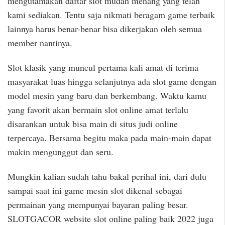
mengutamakan daftar slot mudah menang yang telah
kami sediakan. Tentu saja nikmati beragam game terbaik
lainnya harus benar-benar bisa dikerjakan oleh semua
member nantinya.
Slot klasik yang muncul pertama kali amat di terima
masyarakat luas hingga selanjutnya ada slot game dengan
model mesin yang baru dan berkembang. Waktu kamu
yang favorit akan bermain slot online amat terlalu
disarankan untuk bisa main di situs judi online
terpercaya. Bersama begitu maka pada main-main dapat
makin mengunggut dan seru.
Mungkin kalian sudah tahu bakal perihal ini, dari dulu
sampai saat ini game mesin slot dikenal sebagai
permainan yang mempunyai bayaran paling besar.
SLOTGACOR website slot online paling baik 2022 juga