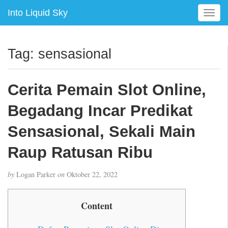
Into Liquid Sky
T
o
g
g
Tag:
sensasional
l
e
n
Cerita Pemain Slot Online,
a
v
Begadang Incar Predikat
i
g
Sensasional, Sekali Main
a
Raup Ratusan Ribu
t
i
o
by
Logan Parker
on
Oktober 22, 2022
n
Content