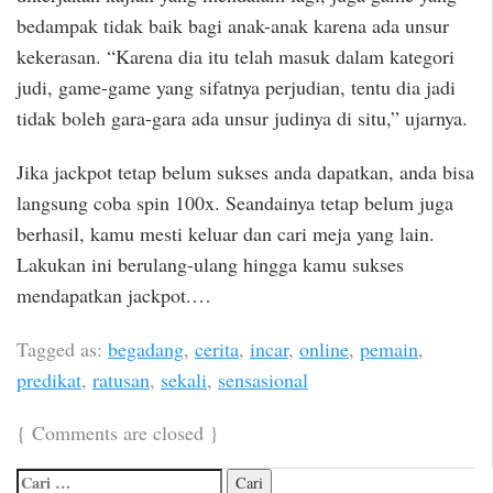
bedampak tidak baik bagi anak-anak karena ada unsur
kekerasan. “Karena dia itu telah masuk dalam kategori
judi, game-game yang sifatnya perjudian, tentu dia jadi
tidak boleh gara-gara ada unsur judinya di situ,” ujarnya.
Jika jackpot tetap belum sukses anda dapatkan, anda bisa
langsung coba spin 100x. Seandainya tetap belum juga
berhasil, kamu mesti keluar dan cari meja yang lain.
Lakukan ini berulang-ulang hingga kamu sukses
mendapatkan jackpot.…
Tagged as:
begadang
,
cerita
,
incar
,
online
,
pemain
,
predikat
,
ratusan
,
sekali
,
sensasional
{
Comments are closed
}