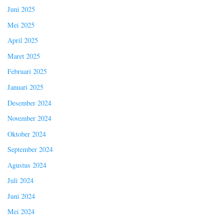
Juni 2025
Mei 2025
April 2025
Maret 2025
Februari 2025
Januari 2025
Desember 2024
November 2024
Oktober 2024
September 2024
Agustus 2024
Juli 2024
Juni 2024
Mei 2024