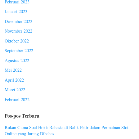
Februari 2023
Januari 2023
Desember 2022
November 2022
Oktober 2022
September 2022
Agustus 2022
Mei 2022
April 2022
Maret 2022
Februari 2022
Pos-pos Terbaru
Bukan Cuma Soal Hoki: Rahasia di Balik Petir dalam Permainan Slot
Online yang Jarang Dibahas