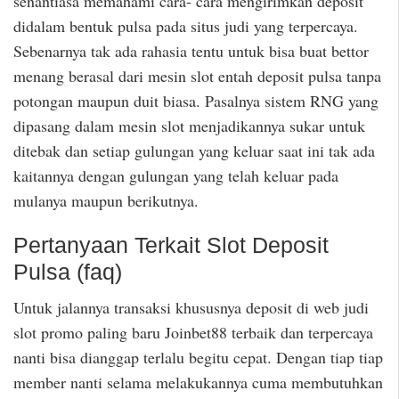
senantiasa memahami cara- cara mengirimkan deposit
didalam bentuk pulsa pada situs judi yang terpercaya.
Sebenarnya tak ada rahasia tentu untuk bisa buat bettor
menang berasal dari mesin slot entah deposit pulsa tanpa
potongan maupun duit biasa. Pasalnya sistem RNG yang
dipasang dalam mesin slot menjadikannya sukar untuk
ditebak dan setiap gulungan yang keluar saat ini tak ada
kaitannya dengan gulungan yang telah keluar pada
mulanya maupun berikutnya.
Pertanyaan Terkait Slot Deposit
Pulsa (faq)
Untuk jalannya transaksi khususnya deposit di web judi
slot promo paling baru Joinbet88 terbaik dan terpercaya
nanti bisa dianggap terlalu begitu cepat. Dengan tiap tiap
member nanti selama melakukannya cuma membutuhkan