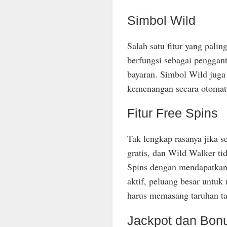
Simbol Wild
Salah satu fitur yang pali
berfungsi sebagai pengga
bayaran. Simbol Wild juga
kemenangan secara otomat
Fitur Free Spins
Tak lengkap rasanya jika 
gratis, dan Wild Walker ti
Spins dengan mendapatkan k
aktif, peluang besar untu
harus memasang taruhan t
Jackpot dan Bo