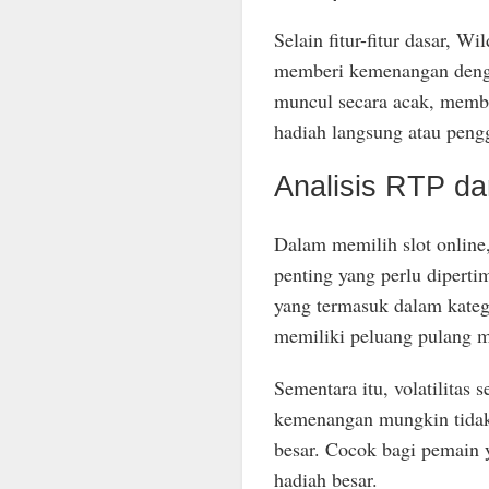
Selain fitur-fitur dasar, 
memberi kemenangan denga
muncul secara acak, memb
hadiah langsung atau pen
Analisis RTP dan
Dalam memilih slot online,
penting yang perlu diper
yang termasuk dalam katego
memiliki peluang pulang mo
Sementara itu, volatilitas 
kemenangan mungkin tidak b
besar. Cocok bagi pemain y
hadiah besar.