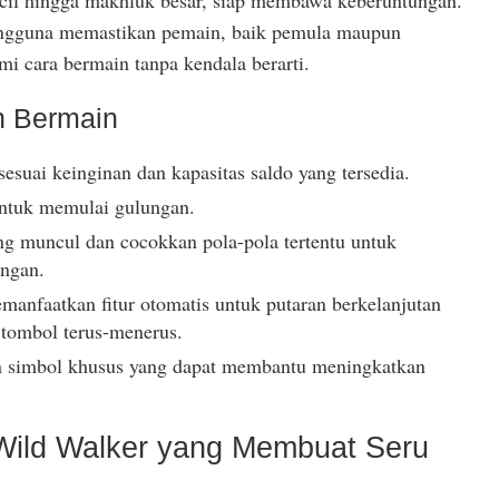
ecil hingga makhluk besar, siap membawa keberuntungan.
ngguna memastikan pemain, baik pemula maupun
i cara bermain tanpa kendala berarti.
h Bermain
sesuai keinginan dan kapasitas saldo yang tersedia.
untuk memulai gulungan.
ng muncul dan cocokkan pola-pola tertentu untuk
ngan.
manfaatkan fitur otomatis untuk putaran berkelanjutan
tombol terus-menerus.
an simbol khusus yang dapat membantu meningkatkan
 Wild Walker yang Membuat Seru