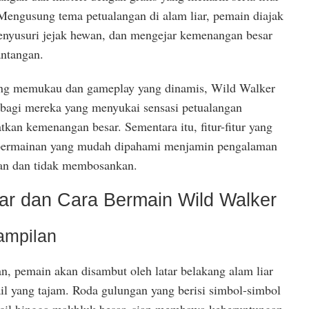
engusung tema petualangan di alam liar, pemain diajak
menyusuri jejak hewan, dan mengejar kemenangan besar
antangan.
ang memukau dan gameplay yang dinamis, Wild Walker
t bagi mereka yang menyukai sensasi petualangan
kan kemenangan besar. Sementara itu, fitur-fitur yang
 permainan yang mudah dipahami menjamin pengalaman
an dan tidak membosankan.
r dan Cara Bermain Wild Walker
ampilan
n, pemain akan disambut oleh latar belakang alam liar
il yang tajam. Roda gulungan yang berisi simbol-simbol