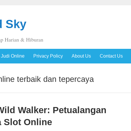
d Sky
kap Harian & Hiburan
Judi Online
Privacy Policy
About Us
Contact Us
online terbaik dan tepercaya
Wild Walker: Petualangan
 Slot Online