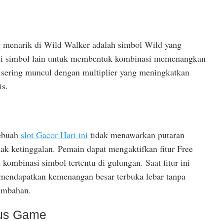
ng menarik di Wild Walker adalah simbol Wild yang
nti simbol lain untuk membentuk kombinasi memenangkan
 sering muncul dengan multiplier yang meningkatkan
is.
sebuah
slot Gacor Hari ini
tidak menawarkan putaran
dak ketinggalan. Pemain dapat mengaktifkan fitur Free
ombinasi simbol tertentu di gulungan. Saat fitur ini
k mendapatkan kemenangan besar terbuka lebar tanpa
ambahan.
nus Game