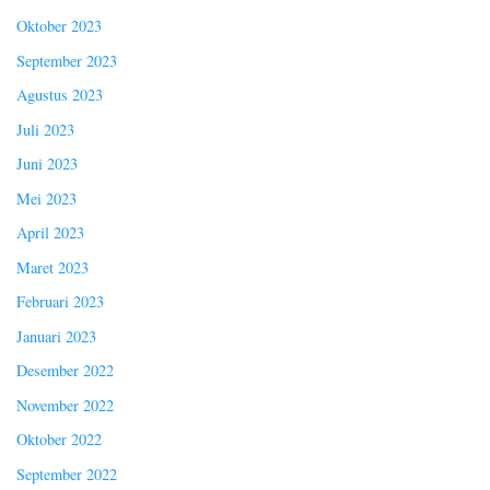
Oktober 2023
September 2023
Agustus 2023
Juli 2023
Juni 2023
Mei 2023
April 2023
Maret 2023
Februari 2023
Januari 2023
Desember 2022
November 2022
Oktober 2022
September 2022