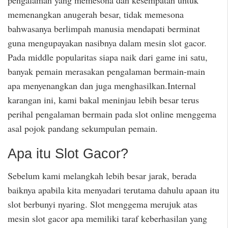
memenangkan anugerah besar, tidak memesona
bahwasanya berlimpah manusia mendapati berminat
guna mengupayakan nasibnya dalam mesin slot gacor.
Pada middle popularitas siapa naik dari game ini satu,
banyak pemain merasakan pengalaman bermain-main
apa menyenangkan dan juga menghasilkan.Internal
karangan ini, kami bakal meninjau lebih besar terus
perihal pengalaman bermain pada slot online menggema
asal pojok pandang sekumpulan pemain.
Apa itu Slot Gacor?
Sebelum kami melangkah lebih besar jarak, berada
baiknya apabila kita menyadari terutama dahulu apaan itu
slot berbunyi nyaring. Slot menggema merujuk atas
mesin slot gacor apa memiliki taraf keberhasilan yang