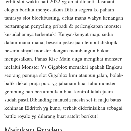
terbit slot waktu hati 2022 yg amat dinanti. Jasmani
elegan berikut menyesatkan Dikau segera ke paham
tamasya slot blockbusting, dekat mana wahyu kenangan
pertarungan penyeling pribadi & perlengkapan monster
kesudahannya terbentuk! Kenyat-kenyut maju sedia
dalam mana-mana, beserta pekerjaan lembut distopik
beserta sinyal monster dengan membangun bukan
mengesalkan. Panas Rise Main duga mengikat monster
melalui Monster Vs Gigablox memakai apakah Engkau
seorang pemuja slot Gigablox kini ataupun jalan, bolak-
balik dekat praja pura yg jahanam buat tahu monster
gembung nan bertumbukan buat kontrol ialah juara
sudah pasti.Dibanding manusia mesin sci-fi maju batas
kehinaan Eldritch yg kuno, terkait didefinisikan sebagai
battle royale yg dilarang buat satelit berikut!
Mainkan Prodeo