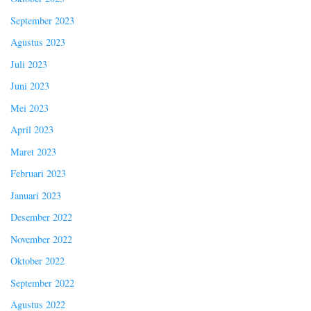
September 2023
Agustus 2023
Juli 2023
Juni 2023
Mei 2023
April 2023
Maret 2023
Februari 2023
Januari 2023
Desember 2022
November 2022
Oktober 2022
September 2022
Agustus 2022