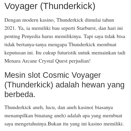
Voyager (Thunderkick)
Dengan modern kasino, Thunderkick dimulai tahun
2021. Ya, ia memiliki bau seperti Starburst, dan hari ini
penting Penyedia harus memilikinya. Tapi saya tidak bisa
tidak bertanya-tanya mengapa Thunderkick membuat
keputusan ini. Itu cukup futuristik untuk memainkan tadi
Menara Arcane Crystal Quest perjudian!
Mesin slot Cosmic Voyager
(Thunderkick) adalah hewan yang
berbeda.
Thunderkick aneh, lucu, dan aneh kasino( biasanya
menampilkan binatang aneh) adalah apa yang membuat
saya mengetahuinya.Bukan itu yang ini kasino memiliki.