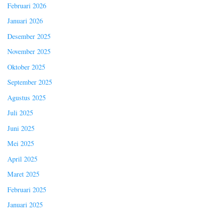
Februari 2026
Januari 2026
Desember 2025
November 2025
Oktober 2025
September 2025
Agustus 2025
Juli 2025
Juni 2025
Mei 2025
April 2025
Maret 2025
Februari 2025
Januari 2025