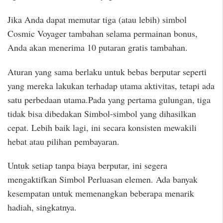
Jika Anda dapat memutar tiga (atau lebih) simbol
Cosmic Voyager tambahan selama permainan bonus,
Anda akan menerima 10 putaran gratis tambahan.
Aturan yang sama berlaku untuk bebas berputar seperti
yang mereka lakukan terhadap utama aktivitas, tetapi ada
satu perbedaan utama.Pada yang pertama gulungan, tiga
tidak bisa dibedakan Simbol-simbol yang dihasilkan
cepat. Lebih baik lagi, ini secara konsisten mewakili
hebat atau pilihan pembayaran.
Untuk setiap tanpa biaya berputar, ini segera
mengaktifkan Simbol Perluasan elemen. Ada banyak
kesempatan untuk memenangkan beberapa menarik
hadiah, singkatnya.