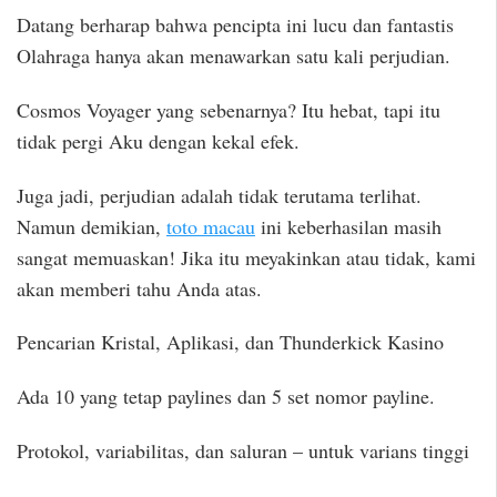
Datang berharap bahwa pencipta ini lucu dan fantastis
Olahraga hanya akan menawarkan satu kali perjudian.
Cosmos Voyager yang sebenarnya? Itu hebat, tapi itu
tidak pergi Aku dengan kekal efek.
Juga jadi, perjudian adalah tidak terutama terlihat.
Namun demikian,
toto macau
ini keberhasilan masih
sangat memuaskan! Jika itu meyakinkan atau tidak, kami
akan memberi tahu Anda atas.
Pencarian Kristal, Aplikasi, dan Thunderkick Kasino
Ada 10 yang tetap paylines dan 5 set nomor payline.
Protokol, variabilitas, dan saluran – untuk varians tinggi