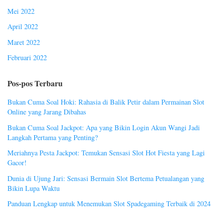
Mei 2022
April 2022
Maret 2022
Februari 2022
Pos-pos Terbaru
Bukan Cuma Soal Hoki: Rahasia di Balik Petir dalam Permainan Slot
Online yang Jarang Dibahas
Bukan Cuma Soal Jackpot: Apa yang Bikin Login Akun Wangi Jadi
Langkah Pertama yang Penting?
Meriahnya Pesta Jackpot: Temukan Sensasi Slot Hot Fiesta yang Lagi
Gacor!
Dunia di Ujung Jari: Sensasi Bermain Slot Bertema Petualangan yang
Bikin Lupa Waktu
Panduan Lengkap untuk Menemukan Slot Spadegaming Terbaik di 2024