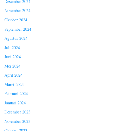
Desember 2024
November 2024
Oktober 2024
September 2024
Agustus 2024
Juli 2024
Juni 2024
Mei 2024
April 2024
Maret 2024
Februari 2024
Januari 2024
Desember 2023
November 2023
Oktober 2023