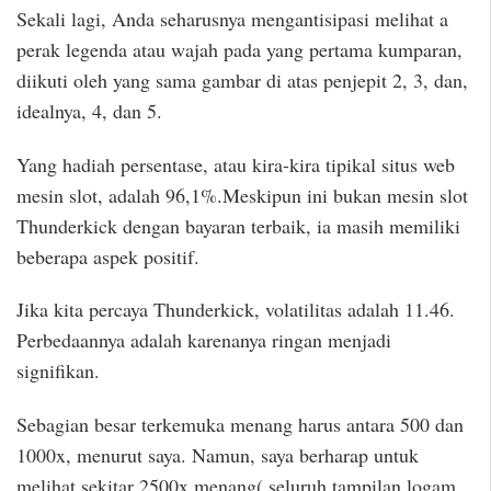
Sekali lagi, Anda seharusnya mengantisipasi melihat a
perak legenda atau wajah pada yang pertama kumparan,
diikuti oleh yang sama gambar di atas penjepit 2, 3, dan,
idealnya, 4, dan 5.
Yang hadiah persentase, atau kira-kira tipikal situs web
mesin slot, adalah 96,1%.Meskipun ini bukan mesin slot
Thunderkick dengan bayaran terbaik, ia masih memiliki
beberapa aspek positif.
Jika kita percaya Thunderkick, volatilitas adalah 11.46.
Perbedaannya adalah karenanya ringan menjadi
signifikan.
Sebagian besar terkemuka menang harus antara 500 dan
1000x, menurut saya. Namun, saya berharap untuk
melihat sekitar 2500x menang( seluruh tampilan logam