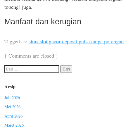
topeng) juga.
Manfaat dan kerugian
…
Tagged as:
situs slot gacor deposit pulsa tanpa potongan
{
Comments are closed
}
Arsip
Juli 2026
Mei 2026
April 2026
Maret 2026