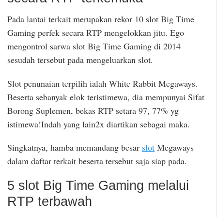
Pada lantai terkait merupakan rekor 10 slot Big Time
Gaming perfek secara RTP mengelokkan jitu. Ego
mengontrol sarwa slot Big Time Gaming di 2014
sesudah tersebut pada mengeluarkan slot.
Slot penunaian terpilih ialah White Rabbit Megaways.
Beserta sebanyak elok teristimewa, dia mempunyai Sifat
Borong Suplemen, bekas RTP setara 97, 77% yg
istimewa!Indah yang lain2x diartikan sebagai maka.
Singkatnya, hamba memandang besar
slot
Megaways
dalam daftar terkait beserta tersebut saja siap pada.
5 slot Big Time Gaming melalui
RTP terbawah