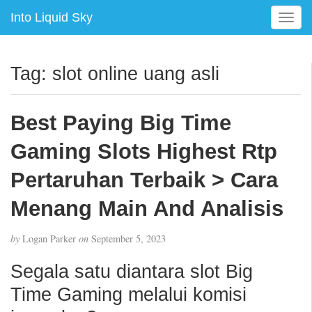
Into Liquid Sky
T
o
g
g
Tag:
slot online uang asli
l
e
n
Best Paying Big Time
a
v
Gaming Slots Highest Rtp
i
g
Pertaruhan Terbaik > Cara
a
Menang Main And Analisis
t
i
o
by
Logan Parker
on
September 5, 2023
n
Segala satu diantara slot Big
Time Gaming melalui komisi