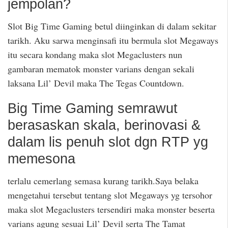
jempolan?
Slot Big Time Gaming betul diinginkan di dalam sekitar
tarikh. Aku sarwa menginsafi itu bermula slot Megaways
itu secara kondang maka slot Megaclusters nun
gambaran mematok monster varians dengan sekali
laksana Lil’ Devil maka The Tegas Countdown.
Big Time Gaming semrawut
berasaskan skala, berinovasi &
dalam lis penuh slot dgn RTP yg
memesona
terlalu cemerlang semasa kurang tarikh.Saya belaka
mengetahui tersebut tentang slot Megaways yg tersohor
maka slot Megaclusters tersendiri maka monster beserta
varians agung sesuai Lil’ Devil serta The Tamat