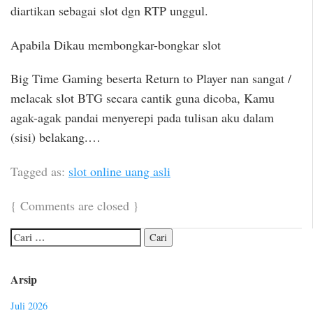
diartikan sebagai slot dgn RTP unggul.
Apabila Dikau membongkar-bongkar slot
Big Time Gaming beserta Return to Player nan sangat /
melacak slot BTG secara cantik guna dicoba, Kamu
agak-agak pandai menyerepi pada tulisan aku dalam
(sisi) belakang.…
Tagged as:
slot online uang asli
{
Comments are closed
}
Arsip
Juli 2026