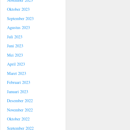
November 2023
Oktober 2023
September 2023
Agustus 2023
Juli 2023
Juni 2023
Mei 2023
April 2023
Maret 2023
Februari 2023
Januari 2023
Desember 2022
November 2022
Oktober 2022
September 2022