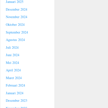
Januari 2025
Desember 2024
November 2024
Oktober 2024
September 2024
Agustus 2024
Juli 2024
Juni 2024
Mei 2024
April 2024
Maret 2024
Februari 2024
Januari 2024
Desember 2023