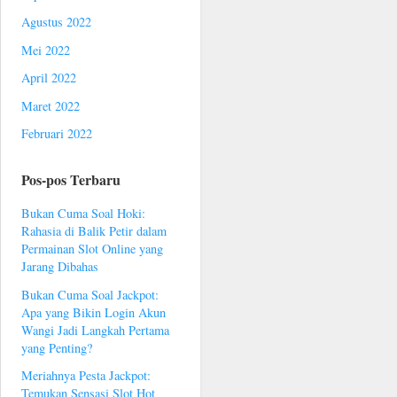
Agustus 2022
Mei 2022
April 2022
Maret 2022
Februari 2022
Pos-pos Terbaru
Bukan Cuma Soal Hoki:
Rahasia di Balik Petir dalam
Permainan Slot Online yang
Jarang Dibahas
Bukan Cuma Soal Jackpot:
Apa yang Bikin Login Akun
Wangi Jadi Langkah Pertama
yang Penting?
Meriahnya Pesta Jackpot:
Temukan Sensasi Slot Hot