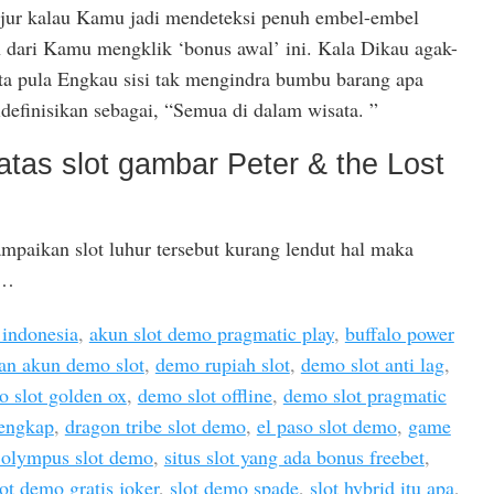
jur kalau Kamu jadi mendeteksi penuh embel-embel
dari Kamu mengklik ‘bonus awal’ ini. Kala Dikau agak-
rta pula Engkau sisi tak mengindra bumbu barang apa
didefinisikan sebagai, “Semua di dalam wisata. ”
atas slot gambar Peter & the Lost
mpaikan slot luhur tersebut kurang lendut hal maka
 …
 indonesia
,
akun slot demo pragmatic play
,
buffalo power
an akun demo slot
,
demo rupiah slot
,
demo slot anti lag
,
 slot golden ox
,
demo slot offline
,
demo slot pragmatic
lengkap
,
dragon tribe slot demo
,
el paso slot demo
,
game
 olympus slot demo
,
situs slot yang ada bonus freebet
,
lot demo gratis joker
,
slot demo spade
,
slot hybrid itu apa
,