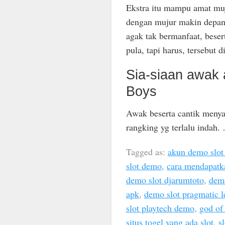
Ekstra itu mampu amat mu
dengan mujur makin depan 
agak tak bermanfaat, bese
pula, tapi harus, tersebut 
Sia-siaan awak 
Boys
Awak beserta cantik menya
rangking yg terlalu indah.
Tagged as:
akun demo slot
slot demo
,
cara mendapatk
demo slot djarumtoto
,
demo
apk
,
demo slot pragmatic 
slot playtech demo
,
god of
situs togel yang ada slot
,
s