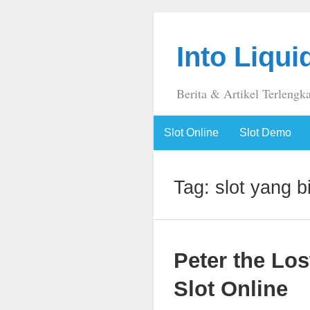
Into Liqui
Berita & Artikel Terleng
Slot Online
Slot Demo
Tag:
slot yang b
Peter the Lo
Slot Online