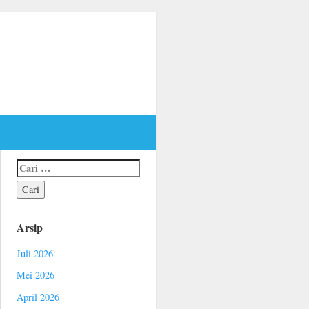
Arsip
Juli 2026
Mei 2026
April 2026