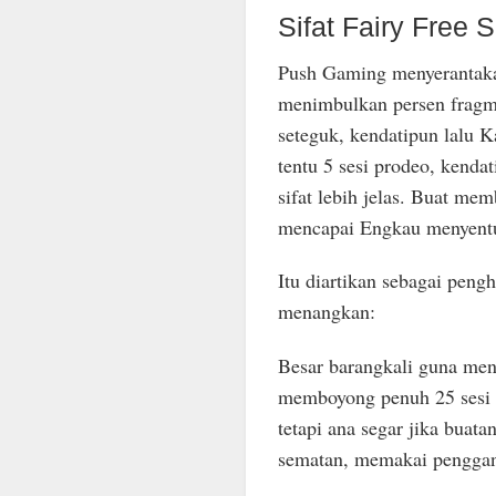
Sifat Fairy Free 
Push Gaming menyerantakan
menimbulkan persen fragme
seteguk, kendatipun lalu
tentu 5 sesi prodeo, kend
sifat lebih jelas. Buat me
mencapai Engkau menyentu
Itu diartikan sebagai pen
menangkan:
Besar barangkali guna men
memboyong penuh 25 sesi
tetapi ana segar jika buat
sematan, memakai pengga