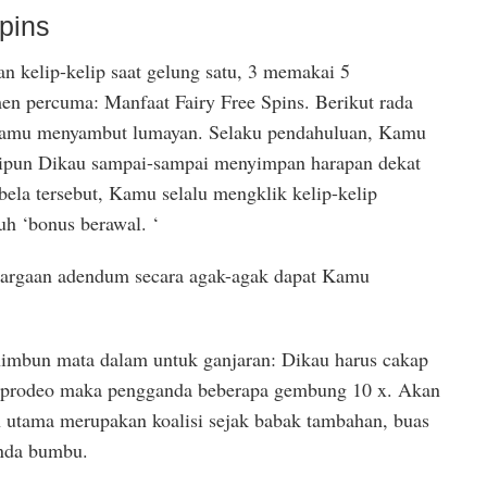
Spins
 kelip-kelip saat gelung satu, 3 memakai 5
n percuma: Manfaat Fairy Free Spins. Berikut rada
 Kamu menyambut lumayan. Selaku pendahuluan, Kamu
atipun Dikau sampai-sampai menyimpan harapan dekat
mbela tersebut, Kamu selalu mengklik kelip-kelip
h ‘bonus berawal. ‘
ghargaan adendum secara agak-agak dapat Kamu
imbun mata dalam untuk ganjaran: Dikau harus cakap
 prodeo maka pengganda beberapa gembung 10 x. Akan
an utama merupakan koalisi sejak babak tambahan, buas
nda bumbu.