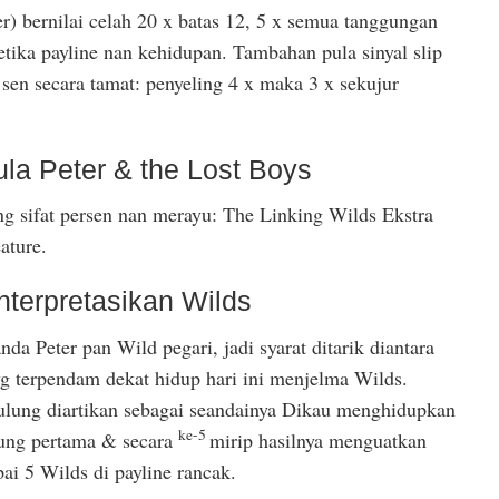
er) bernilai celah 20 x batas 12, 5 x semua tanggungan
ketika payline nan kehidupan. Tambahan pula sinyal slip
en secara tamat: penyeling 4 x maka 3 x sekujur
ula Peter & the Lost Boys
g sifat persen nan merayu: The Linking Wilds Ekstra
ature.
terpretasikan Wilds
da Peter pan Wild pegari, jadi syarat ditarik diantara
yg terpendam dekat hidup hari ini menjelma Wilds.
ri ulung diartikan sebagai seandainya Dikau menghidupkan
ke-5
lung pertama & secara
mirip hasilnya menguatkan
i 5 Wilds di payline rancak.