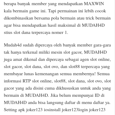
berapa banyak member yang mendapatkan MAXWIN
kala bermain game ini. Tapi permainan ini lebih cocok
dikombinasikan bersama pola bermain atau trick bermain
agar bisa mendapatkan hasil maksimal di MUDAH4D
stius slot dana terpercaya nomer 1.
Mudah4d sudah dipercaya oleh banyak member gara-gara
tak hanya terkenal miliki mesin slot gacor, MUDAH4D
juga amat dikenal dan dipercaya sebagai agen slot online,
slot gacor, slot dana, slot ovo, dan slot88 terpercaya yang
membayar lunas kemenangan semua membernya! Semua
informasi RTP slot online, slot88, slot dana, slot ovo, slot
gacor yang ada disini cuma dikhususkan untuk anda yang
bermain di MUDAH4D. Jika belum mempunyai ID di
MUDAH4D anda bisa langsung daftar di menu daftar ya.
Setting apk joker123 iosinstall joker123login joker123