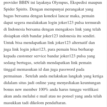
provider BBIN ini layaknya Olympus, Ekspedisi maupun
Spider Spirits. Dengan mempunyai perangakat yang
bagus bersama dengan koneksi lancar maka, pemain
dapat segera mealakukan login joker123 pulsa termurah
di Indonesia bersama dengan mengakses link yang telah
disiapkan oleh bandar joker123 indonesia itu sendiri.
Untuk bisa mendapatkan link joker123 alternatif dan
juga link login joker123, para pemain bisa berharap
kepada customer service bandar joker123 pulsa yang
sedang bertugas, setelah mendapatkan link pemain
tinggal memasukan id dan juga password pada
permainan . Setelah anda melakukan langkah yang ketiga
didalam situs judi online yang menyediakan keuntungan
bonus new member 100% anda harus tunggu verifikasi
akun anda melalui e mail atau no ponsel yang anda telah
masukkan tadi dikolom pendaftaran.