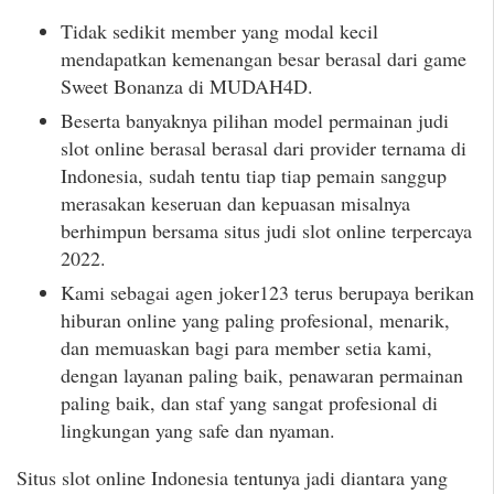
Tidak sedikit member yang modal kecil
mendapatkan kemenangan besar berasal dari game
Sweet Bonanza di MUDAH4D.
Beserta banyaknya pilihan model permainan judi
slot online berasal berasal dari provider ternama di
Indonesia, sudah tentu tiap tiap pemain sanggup
merasakan keseruan dan kepuasan misalnya
berhimpun bersama situs judi slot online terpercaya
2022.
Kami sebagai agen joker123 terus berupaya berikan
hiburan online yang paling profesional, menarik,
dan memuaskan bagi para member setia kami,
dengan layanan paling baik, penawaran permainan
paling baik, dan staf yang sangat profesional di
lingkungan yang safe dan nyaman.
Situs slot online Indonesia tentunya jadi diantara yang