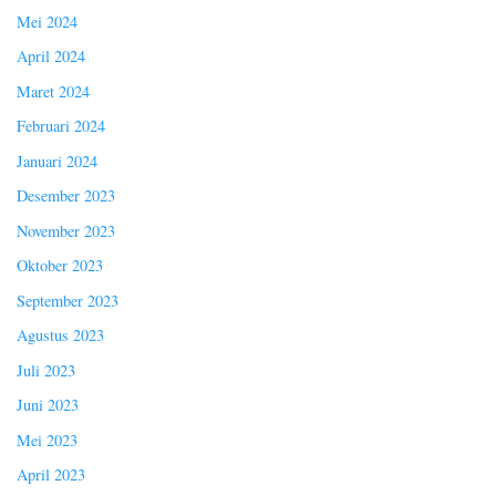
Mei 2024
April 2024
Maret 2024
Februari 2024
Januari 2024
Desember 2023
November 2023
Oktober 2023
September 2023
Agustus 2023
Juli 2023
Juni 2023
Mei 2023
April 2023