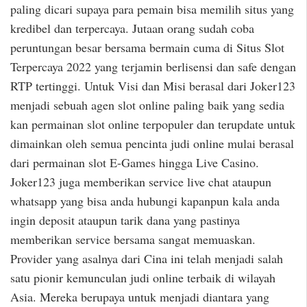
paling dicari supaya para pemain bisa memilih situs yang
kredibel dan terpercaya. Jutaan orang sudah coba
peruntungan besar bersama bermain cuma di Situs Slot
Terpercaya 2022 yang terjamin berlisensi dan safe dengan
RTP tertinggi. Untuk Visi dan Misi berasal dari Joker123
menjadi sebuah agen slot online paling baik yang sedia
kan permainan slot online terpopuler dan terupdate untuk
dimainkan oleh semua pencinta judi online mulai berasal
dari permainan slot E-Games hingga Live Casino.
Joker123 juga memberikan service live chat ataupun
whatsapp yang bisa anda hubungi kapanpun kala anda
ingin deposit ataupun tarik dana yang pastinya
memberikan service bersama sangat memuaskan.
Provider yang asalnya dari Cina ini telah menjadi salah
satu pionir kemunculan judi online terbaik di wilayah
Asia. Mereka berupaya untuk menjadi diantara yang