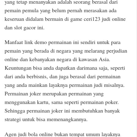
yang tetap menanyakan adalah seorang berasal dari
pemain pemula yang belum pernah merasakan ada
keseruan didalam bermain di game ceri123 judi online
dan slot gacor ini.
Manfaat link demo permainan ini sendiri untuk para
pemain yang berada di negara yang melarang perjudian
online dan kebanyakan negara di kawasan Asia.
Keuntungan bisa anda dapatkan darimana saja, seperti
dari anda berbisnis, dan juga berasal dari permainan
yang anda mainkan layaknya permainan judi misalnya.
Permainan joker merupakan permainan yang
menggunakan kartu, sama seperti permainan poker.
Sehingga permainan joker ini membutuhkan banyak
strategi untuk bisa memenangkannya.
Agen judi bola online bukan tempat umum layaknya