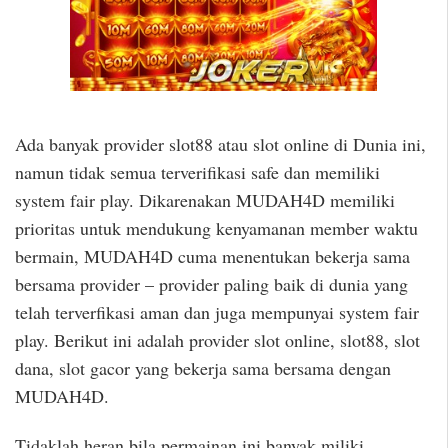
Ada banyak provider slot88 atau slot online di Dunia ini,
namun tidak semua terverifikasi safe dan memiliki
system fair play. Dikarenakan MUDAH4D memiliki
prioritas untuk mendukung kenyamanan member waktu
bermain, MUDAH4D cuma menentukan bekerja sama
bersama provider – provider paling baik di dunia yang
telah terverfikasi aman dan juga mempunyai system fair
play. Berikut ini adalah provider slot online, slot88, slot
dana, slot gacor yang bekerja sama bersama dengan
MUDAH4D.
Tidaklah heran bila permainan ini banyak miliki