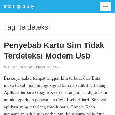
Into Liquid Sky
T
o
g
g
Tag:
terdeteksi
l
e
n
Penyebab Kartu Sim Tidak
a
v
Terdeteksi Modem Usb
i
g
by
Logan Parker
on
Oktober 26, 2022
a
t
Biasanya kalau tempat tinggal kita terbuat dari Bata
i
maka bakal mengurangi signal karena sedikit terhalang.
o
Aplikasi terbaru Google Keep ini sangat pas digunakan
n
untuk keperluan pencatatan digital sehari-hari. Sebagai
aplikasi yang terbilang masih baru, Google Keep
memang masih butuh perbaikan, khususnya pada fitur