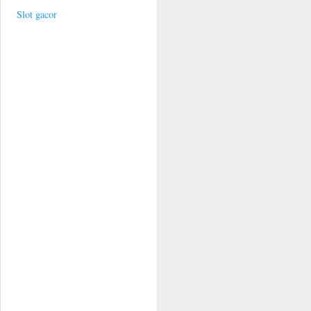
Slot gacor