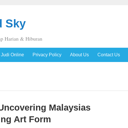
d Sky
kap Harian & Hiburan
Judi Online
Privacy Policy
About Us
Contact Us
 Uncovering Malaysias
ing Art Form