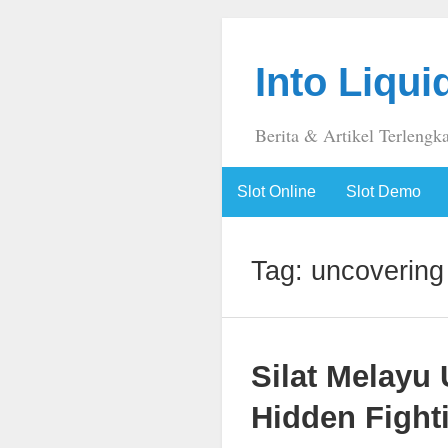
Into Liqui
Berita & Artikel Terleng
Slot Online
Slot Demo
Tag:
uncovering
Silat Melayu
Hidden Fight