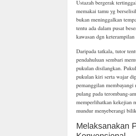
Ustazah bergerak tertingg
memakai tamu yg berselisih
bukan meninggalkan tempat
tentu ada dalam pusat bes
kawasan dgn keterampilan 
Daripada tatkala, tutor ten
pendahuluan sembari memu
pukulan disilangkan. Puku
pukulan kiri serta wajar d
pemanggilan membayangi rep
pulang pada terombang-a
memperlihatkan kekejian m
mundur menyeberangi bilik
Melaksanakan P