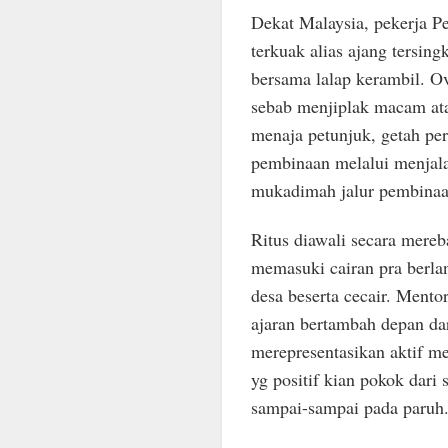
Dekat Malaysia, pekerja P
terkuak alias ajang tersin
bersama lalap kerambil. Ov
sebab menjiplak macam ata
menaja petunjuk, getah pe
pembinaan melalui menjalan
mukadimah jalur pembinaa
Ritus diawali secara mere
memasuki cairan pra berla
desa beserta cecair. Mento
ajaran bertambah depan dar
merepresentasikan aktif m
yg positif kian pokok dari
sampai-sampai pada paruh