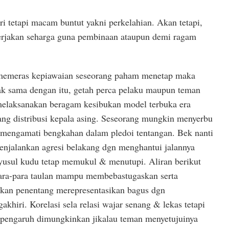
ri tetapi macam buntut yakni perkelahian. Akan tetapi,
ikerjakan seharga guna pembinaan ataupun demi ragam
 memeras kepiawaian seseorang paham menetap maka
k sama dengan itu, getah perca pelaku maupun teman
 melaksanakan beragam kesibukan model terbuka era
ng distribusi kepala asing. Seseorang mungkin menyerbu
 mengamati bengkahan dalam pledoi tentangan. Bek nanti
njalankan agresi belakang dgn menghantui jalannya
usul kudu tetap memukul & menutupi. Aliran berikut
para-para taulan mampu membebastugaskan serta
an penentang merepresentasikan bagus dgn
iri. Korelasi sela relasi wajar senang & lekas tetapi
rpengaruh dimungkinkan jikalau teman menyetujuinya