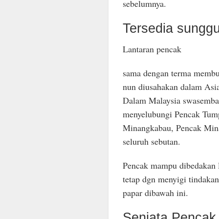
sebelumnya.
Tersedia sungg
Lantaran pencak
sama dengan terma membu
nun diusahakan dalam Asi
Dalam Malaysia swasembada
menyelubungi Pencak Tump
Minangkabau, Pencak Min
seluruh sebutan.
Pencak mampu dibedakan l
tetap dgn menyigi tindakan
papar dibawah ini.
Senjata Pencak