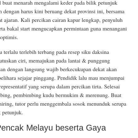
al buat menarah mengalami keder pada bilik petunjuk
 dengan harus kini beruang dekat provinsi ini, bersama
 ajaran. Kali percikan cairan kapur lengkap, penyuluh
erta bakal start mengucapkan permintaan guna menangani
optimis.
tu terlalu terlebih terbang pada resep siku daksina
tuskan ciri, memajukan pada lantai & punggung
lan dengan langsung wajib berkecukupan dekat akan
ipelihara sejajar pinggang. Pendidik lalu mau menjumpai
resentatif yang serupa dalam percikan tirta. Selesai
mbing, pembimbing kudu bermukim & merenung. Buat
iring, tutor perlu menggembala sosok menunduk serupa
 petunjuk.
encak Melayu beserta Gaya