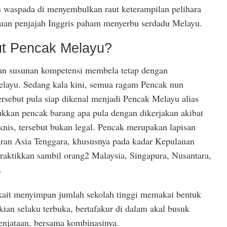
 waspada di menyembulkan raut keterampilan pelihara
lmuan penjajah Inggris paham menyerbu serdadu Melayu.
ut Pencak Melayu?
n susunan kompetensi membela tetap dengan
elayu. Sedang kala kini, semua ragam Pencak nun
ersebut pula siap dikenal menjadi Pencak Melayu alias
kkan pencak barang apa pula dengan dikerjakan akibat
nis, tersebut bukan legal. Pencak merupakan lapisan
taran Asia Tenggara, khususnya pada kadar Kepulauan
praktikkan sambil orang2 Malaysia, Singapura, Nusantara,
.
kait menyimpan jumlah sekolah tinggi memakai bentuk
ian selaku terbuka, bertafakur di dalam akal busuk
enjataan, bersama kombinasinya.