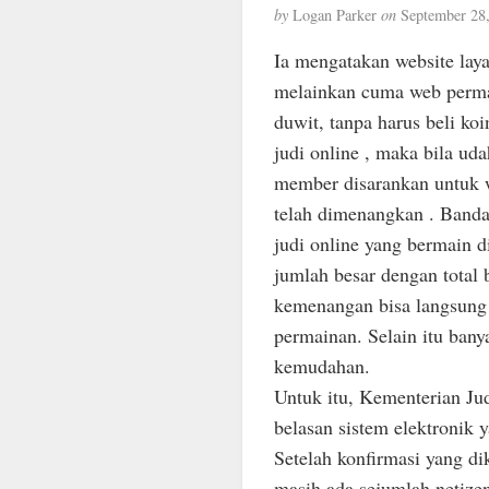
by
Logan Parker
on
September 28
Ia mengatakan website lay
melainkan cuma web perma
duwit, tanpa harus beli koi
judi online , maka bila u
member disarankan untuk 
telah dimenangkan . Band
judi online yang bermain 
jumlah besar dengan total 
kemenangan bisa langsung 
permainan. Selain itu ban
kemudahan.
Untuk itu, Kementerian Jud
belasan sistem elektronik
Setelah konfirmasi yang di
masih ada sejumlah netize