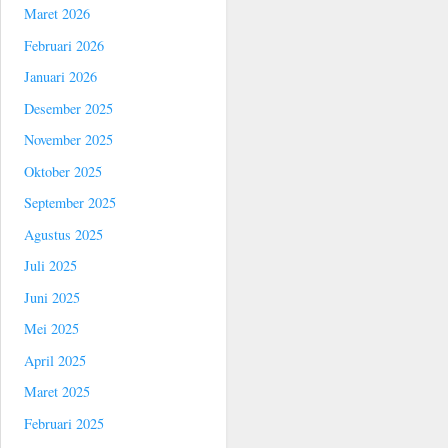
Maret 2026
Februari 2026
Januari 2026
Desember 2025
November 2025
Oktober 2025
September 2025
Agustus 2025
Juli 2025
Juni 2025
Mei 2025
April 2025
Maret 2025
Februari 2025