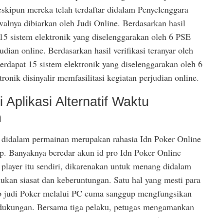
eskipun mereka telah terdaftar didalam Penyelenggara
walnya dibiarkan oleh Judi Online. Berdasarkan hasil
t 15 sistem elektronik yang diselenggarakan oleh 6 PSE
judian online. Berdasarkan hasil verifikasi teranyar oleh
erdapat 15 sistem elektronik yang diselenggarakan oleh 6
onik disinyalir memfasilitasi kegiatan perjudian online.
Aplikasi Alternatif Waktu
n
idalam permainan merupakan rahasia Idn Poker Online
iap. Banyaknya beredar akun id pro Idn Poker Online
player itu sendiri, dikarenakan untuk menang didalam
lukan siasat dan keberuntungan. Satu hal yang mesti para
eb judi Poker melalui PC cuma sanggup mengfungsikan
 dukungan. Bersama tiga pelaku, petugas mengamankan