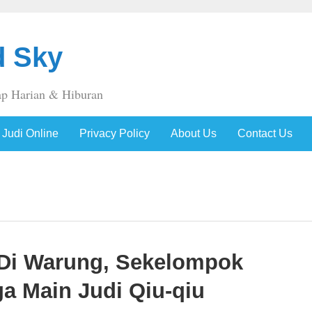
d Sky
kap Harian & Hiburan
Judi Online
Privacy Policy
About Us
Contact Us
Di Warung, Sekelompok
ga Main Judi Qiu-qiu