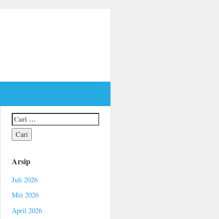
Arsip
Juli 2026
Mei 2026
April 2026