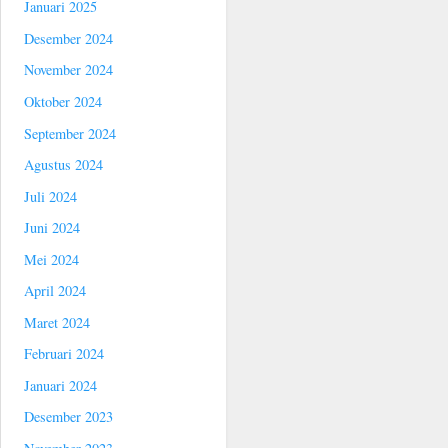
Januari 2025
Desember 2024
November 2024
Oktober 2024
September 2024
Agustus 2024
Juli 2024
Juni 2024
Mei 2024
April 2024
Maret 2024
Februari 2024
Januari 2024
Desember 2023